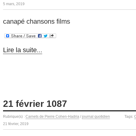
5 mars, 2019
canapé chansons films
Lire la suite...
21 février 1087
Rubrique(s) :
Carnets de Pierre Cohen-Hadria
/
journal quotidien
Tags:
C
21 février, 2019