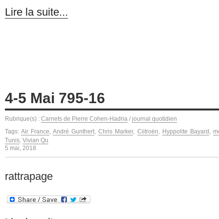
Lire la suite...
4-5 Mai 795-16
Rubrique(s) :
Carnets de Pierre Cohen-Hadria
/
journal quotidien
Tags:
Air France
,
André Gunthert
,
Chris Marker
,
Ciitroën
,
Hyppolite Bayard
,
m
Tunis
,
Vivian Qu
5 mai, 2018
rattrapage