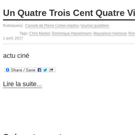
Un Quatre Trois Cent Quatre V
Rubrique(s) :
Carnets de Pierre Cohen-Hadria
/
journal quotidien
Tags:
Chris Marker
,
Dominique Hasselmann
,
Maysaloun Hamoud
,
Ron
1 avril, 2017
actu ciné
Lire la suite...