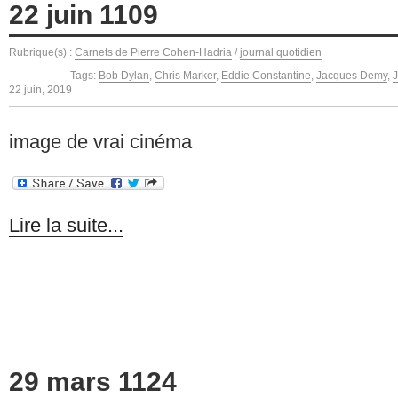
22 juin 1109
Rubrique(s) :
Carnets de Pierre Cohen-Hadria
/
journal quotidien
Tags:
Bob Dylan
,
Chris Marker
,
Eddie Constantine
,
Jacques Demy
,
22 juin, 2019
image de vrai cinéma
Lire la suite...
29 mars 1124