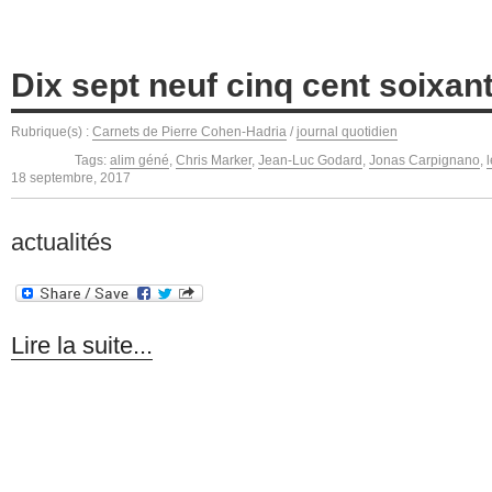
Dix sept neuf cinq cent soixan
Rubrique(s) :
Carnets de Pierre Cohen-Hadria
/
journal quotidien
Tags:
alim géné
,
Chris Marker
,
Jean-Luc Godard
,
Jonas Carpignano
,
18 septembre, 2017
actualités
Lire la suite...