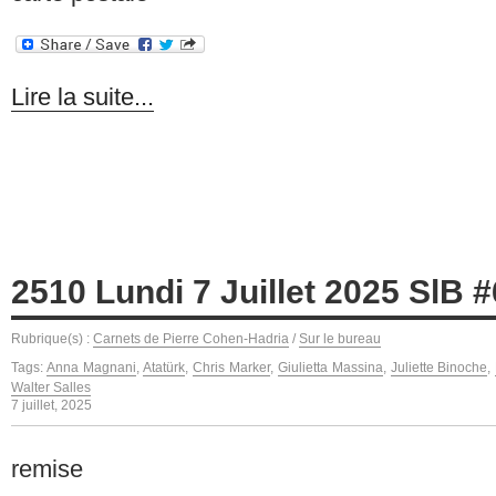
Lire la suite...
2510 Lundi 7 Juillet 2025 SlB 
Rubrique(s) :
Carnets de Pierre Cohen-Hadria
/
Sur le bureau
Tags:
Anna Magnani
,
Atatürk
,
Chris Marker
,
Giulietta Massina
,
Juliette Binoche
,
Walter Salles
7 juillet, 2025
remise