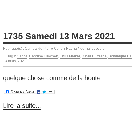
1735 Samedi 13 Mars 2021
Rubrique(s) :
Carnets de Pierre Cohen-Hadria
/
journal quotidien
Tags:
Carlos
,
Caroline Eliacheff
,
Chris Marker
,
David Dufresne
,
Dominique Ha
13 mars, 2021
quelque chose comme de la honte
Lire la suite...