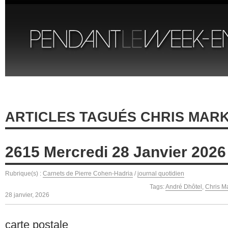
ARTICLES TAGUÉS CHRIS MAR
2615 Mercredi 28 Janvier 2026
Rubrique(s) :
Carnets de Pierre Cohen-Hadria
/
journal quotidien
Tags:
André Dhôtel
,
Chris M
28 janvier, 2026
carte postale