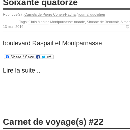
Soixante quatorze
Rubrique(s) :
Carnets de Pierre Cohen-Hadria
/
journal quotidien
Tags:
Chris Marker
,
Montparnasse-monde
,
Simone de Beauvoir
,
Simon
13 mai, 2016
boulevard Raspail et Montparnasse
Lire la suite...
Carnet de voyage(s) #22