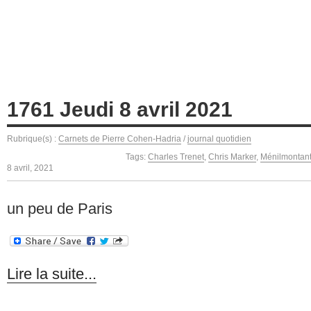
1761 Jeudi 8 avril 2021
Rubrique(s) :
Carnets de Pierre Cohen-Hadria
/
journal quotidien
Tags:
Charles Trenet
,
Chris Marker
,
Ménilmontan
8 avril, 2021
un peu de Paris
Lire la suite...