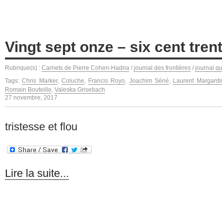
Vingt sept onze – six cent tren
Rubrique(s) :
Carnets de Pierre Cohen-Hadria
/
journal des frontières
/
journal q
Tags:
Chris Marker
,
Coluche
,
Francis Royo
,
Joachim Séné
,
Laurent Marganti
Romain Bouteille
,
Valeska Grisebach
27 novembre, 2017
tristesse et flou
Lire la suite...