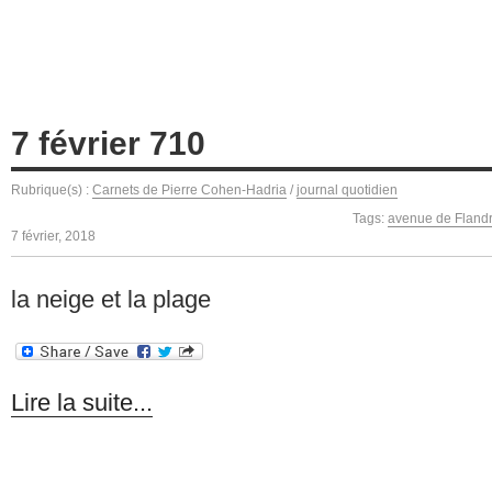
7 février 710
Rubrique(s) :
Carnets de Pierre Cohen-Hadria
/
journal quotidien
Tags:
avenue de Fland
7 février, 2018
la neige et la plage
Lire la suite...