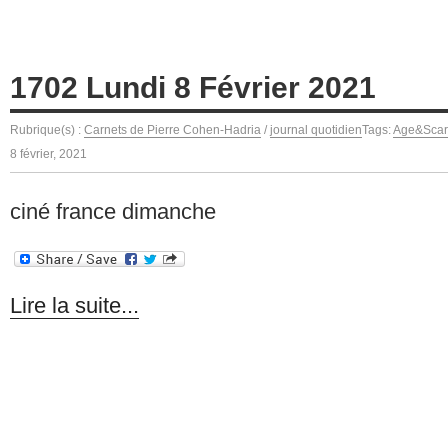
1702 Lundi 8 Février 2021
Rubrique(s) :
Carnets de Pierre Cohen-Hadria
/
journal quotidien
Tags:
Age&Scarp
8 février, 2021
ciné france dimanche
Lire la suite...