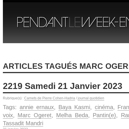
ARTICLES TAGUÉS MARC OGER
2219 Samedi 21 Janvier 2023
Rubrique(s) :
Carnets de Pierre Cohen-Hadria
/
journal quotidien
Tags:
annie ernaux
,
Baya Kasmi
,
cinéma
,
Fran
voix
,
Marc Ogeret
,
Melha Beda
,
Pantin(e)
,
Ra
Tassadit Mandri