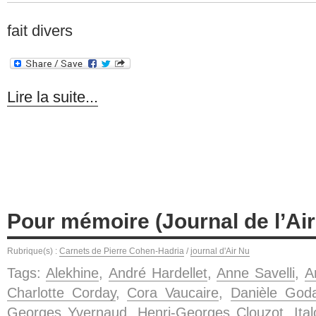
fait divers
Lire la suite...
Pour mémoire (Journal de l’Air
Rubrique(s) :
Carnets de Pierre Cohen-Hadria
/
journal d'Air Nu
Tags:
Alekhine
,
André Hardellet
,
Anne Savelli
,
A
Charlotte Corday
,
Cora Vaucaire
,
Danièle Goda
Georges Yvernaud
,
Henri-Georges Clouzot
,
Ita