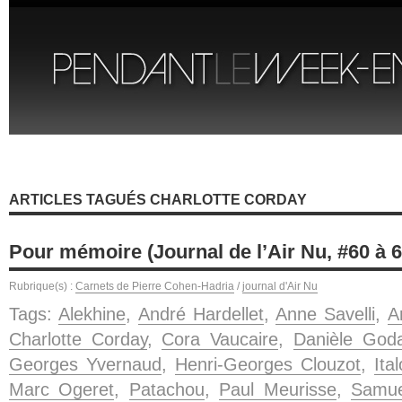
ARTICLES TAGUÉS CHARLOTTE CORDAY
Pour mémoire (Journal de l’Air Nu, #60 à 6
Rubrique(s) :
Carnets de Pierre Cohen-Hadria
/
journal d'Air Nu
Tags:
Alekhine
,
André Hardellet
,
Anne Savelli
,
A
Charlotte Corday
,
Cora Vaucaire
,
Danièle Goda
Georges Yvernaud
,
Henri-Georges Clouzot
,
Ita
Marc Ogeret
,
Patachou
,
Paul Meurisse
,
Samue