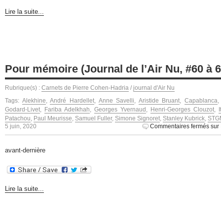
Lire la suite...
Pour mémoire (Journal de l’Air Nu, #60 à 6
Rubrique(s) :
Carnets de Pierre Cohen-Hadria
/
journal d'Air Nu
Tags:
Alekhine
,
André Hardellet
,
Anne Savelli
,
Aristide Bruant
,
Capablanca
Godard-Livet
,
Fariba Adelkhah
,
Georges Yvernaud
,
Henri-Georges Clouzot
,
Patachou
,
Paul Meurisse
,
Samuel Fuller
,
Simone Signoret
,
Stanley Kubrick
,
STG
5 juin, 2020
Commentaires fermés
sur 
avant-dernière
Lire la suite...