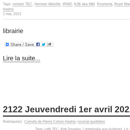
Tags:
cerisier TEC
,
Herman Melville
,
IRWD
,
NJB aka MM
,
Rosmerta
,
Royd War
Hadria
1 mai, 2022
librairie
Lire la suite...
2122 Jeuvendredi 1er avril 20
Rubrique(s) :
Carnets de Pierre Cohen-Hadria
/
journal quotidien
Tags:
café TEC
,
Kirk Douglas
,
L'employée aux écritures
,
Liz 