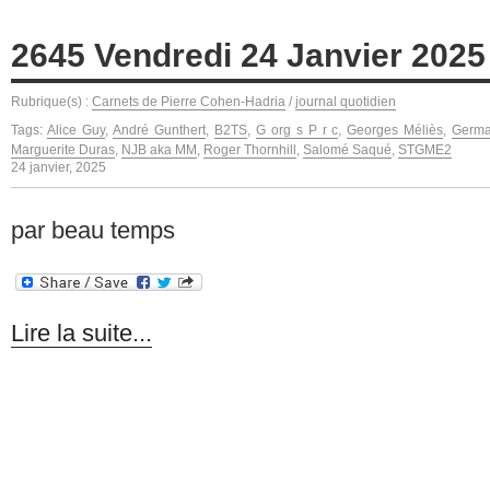
2645 Vendredi 24 Janvier 2025
Rubrique(s) :
Carnets de Pierre Cohen-Hadria
/
journal quotidien
Tags:
Alice Guy
,
André Gunthert
,
B2TS
,
G org s P r c
,
Georges Méliès
,
Germa
Marguerite Duras
,
NJB aka MM
,
Roger Thornhill
,
Salomé Saqué
,
STGME2
24 janvier, 2025
par beau temps
Lire la suite...