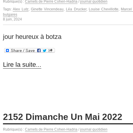
Rubrique(s) :
Carnets de Pierre Cohen-Hadria
/
journal quotidien
Tags:
Alex Lutz
,
Ginette Vincendeau
,
Léa Drucker
,
Louise Chevillotte
,
Marcel
bulgares
8 juin, 2024
jour heureux à botza
Lire la suite...
2152 Dimanche Un Mai 2022
Rubrique(s) :
Carnets de Pierre Cohen-Hadria
/
journal quotidien