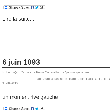
Lire la suite...
6 juin 1093
Rubrique(s) :
Carnets de Pierre Cohen-Hadria
/
journal quotidien
Tags:
Aurélia Lassaque
,
Itxaro Borda
,
L'aiR Nu
,
Lucien 
6 juin, 2019
un moment rive gauche