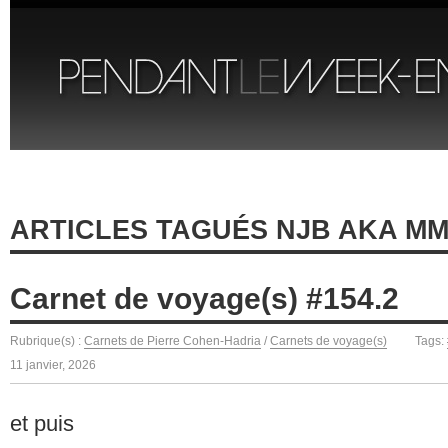
ARTICLES TAGUÉS NJB AKA M
Carnet de voyage(s) #154.2
Rubrique(s) :
Carnets de Pierre Cohen-Hadria
/
Carnets de voyage(s)
Tags:
11 janvier, 2026
et puis