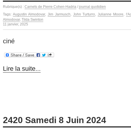
Rubrique(s) :
Carnets de Pierre Cohen-Hadria
/
journal quotidien
Tags:
Augustin Almodovar
,
Jim Jarmusch
,
John Turturro
,
Julianne Moore
,
l'A
Almodovar
,
Tilda Swinton
11 janvier, 2025
ciné
Lire la suite...
2420 Samedi 8 Juin 2024