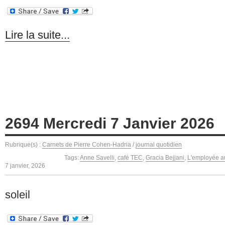
Lire la suite...
2694 Mercredi 7 Janvier 2026
Rubrique(s) :
Carnets de Pierre Cohen-Hadria
/
journal quotidien
Tags:
Anne Savelli
,
café TEC
,
Gracia Bejjani
,
L'employée au
7 janvier, 2026
soleil