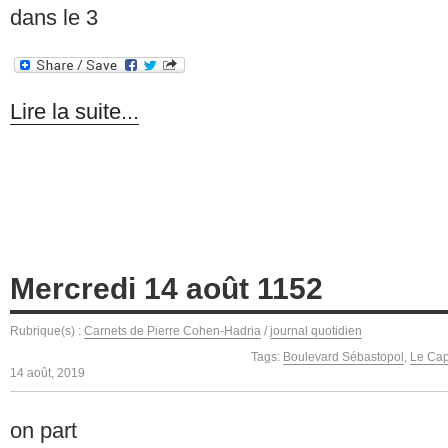
dans le 3
Lire la suite...
Mercredi 14 août 1152
Rubrique(s) :
Carnets de Pierre Cohen-Hadria
/
journal quotidien
Tags:
Boulevard Sébastopol
,
Le Cap
14 août, 2019
on part