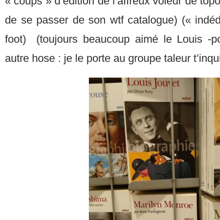
« coups » d’édition de l’affreux voleur de top
de se passer de son wtf catalogue) (« indédi
foot) (toujours beaucoup aimé le Louis -p
autre hose : je le porte au groupe taleur t’inqu