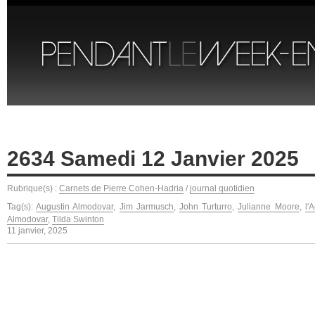
2634 Samedi 12 Janvier 2025
Rubrique(s) :
Carnets de Pierre Cohen-Hadria
/
journal quotidien
Tag(s):
Augustin Almodovar
,
Jim Jarmusch
,
John Turturro
,
Julianne Moore
,
l'
Almodovar
,
Tilda Swinton
11 janvier, 2025