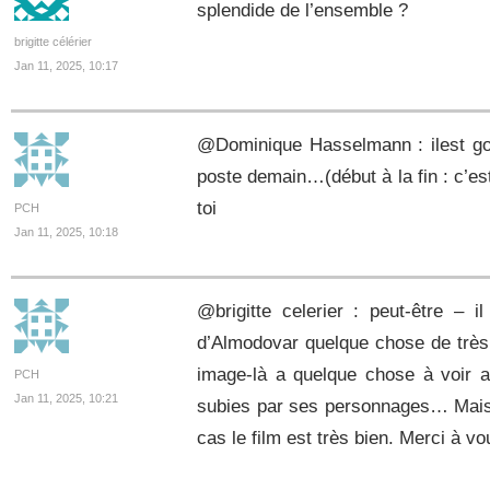
splendide de l’ensemble ?
brigitte célérier
Jan 11, 2025, 10:17
@Dominique Hasselmann : ilest gou
poste demain…(début à la fin : c’est
toi
PCH
Jan 11, 2025, 10:18
@brigitte celerier : peut-être – 
d’Almodovar quelque chose de très 
image-là a quelque chose à voir a
PCH
Jan 11, 2025, 10:21
subies par ses personnages… Mais 
cas le film est très bien. Merci à vo