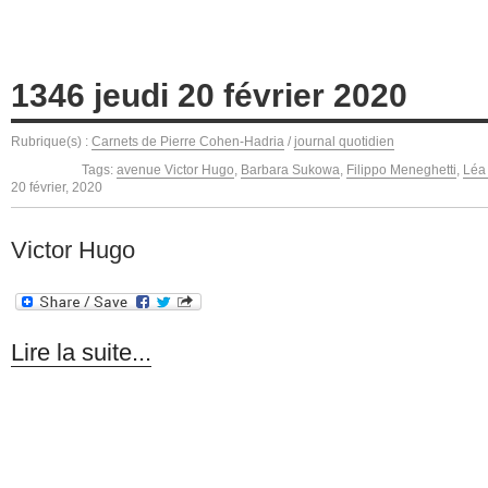
1346 jeudi 20 février 2020
Rubrique(s) :
Carnets de Pierre Cohen-Hadria
/
journal quotidien
Tags:
avenue Victor Hugo
,
Barbara Sukowa
,
Filippo Meneghetti
,
Léa
20 février, 2020
Victor Hugo
Lire la suite...