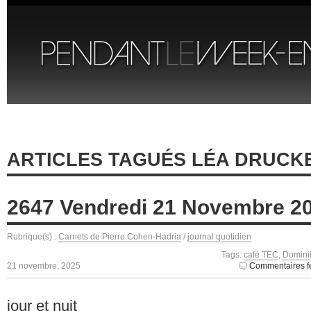
ARTICLES TAGUÉS LÉA DRUCK
2647 Vendredi 21 Novembre 2
Rubrique(s) :
Carnets de Pierre Cohen-Hadria
/
journal quotidien
Tags:
café TEC
,
Domini
21 novembre, 2025
Commentaires f
jour et nuit