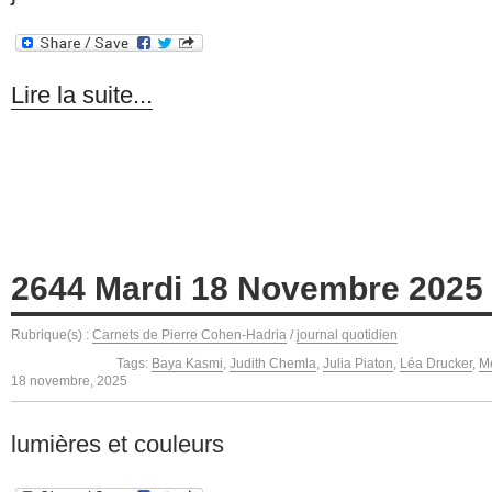
Lire la suite...
2644 Mardi 18 Novembre 2025
Rubrique(s) :
Carnets de Pierre Cohen-Hadria
/
journal quotidien
Tags:
Baya Kasmi
,
Judith Chemla
,
Julia Piaton
,
Léa Drucker
,
M
18 novembre, 2025
lumières et couleurs