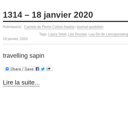
1314 – 18 janvier 2020
Rubrique(s) :
Carnets de Pierre Cohen-Hadria
/
journal quotidien
Tags:
Laura Smet
,
Léa Drucker
,
Lou-Do de Lencquesain
18 janvier, 2020
travelling sapin
Lire la suite...