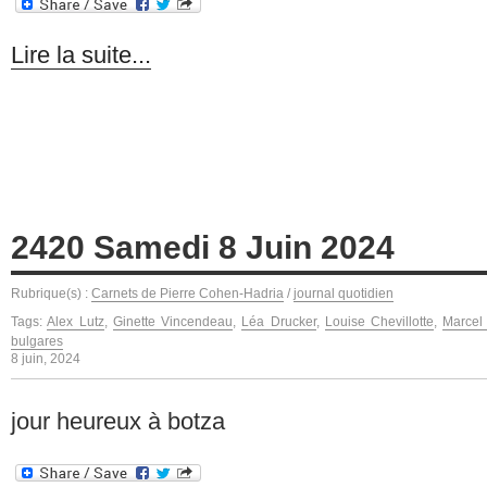
Lire la suite...
2420 Samedi 8 Juin 2024
Rubrique(s) :
Carnets de Pierre Cohen-Hadria
/
journal quotidien
Tags:
Alex Lutz
,
Ginette Vincendeau
,
Léa Drucker
,
Louise Chevillotte
,
Marcel
bulgares
8 juin, 2024
jour heureux à botza