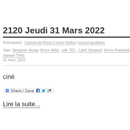
2120 Jeudi 31 Mars 2022
Rubrique(s) :
Carnets de Pierre Cohen-Hadria
/
journal quotidien
Tags:
Benjamin Biolay
,
Bruce Willis
,
café TEC
,
Cybill Sheperd
,
Denis Podalydè
Samuel Theis
31 mars, 2022
ciné
Lire la suite...