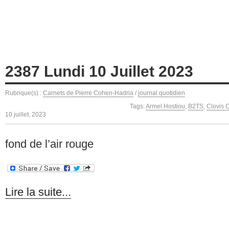
2387 Lundi 10 Juillet 2023
Rubrique(s) :
Carnets de Pierre Cohen-Hadria
/
journal quotidien
Tags:
Armel Hostiou
,
B2TS
,
Clovis C
10 juillet, 2023
fond de l’air rouge
Lire la suite...