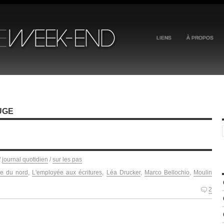
LIENS
À PROPOS
UGE
/
journal quotidien
/
sur les pas
re du nord
,
L'employée aux écritures
,
Léa Drucker
,
Marco Bellochio
,
Moulin
2