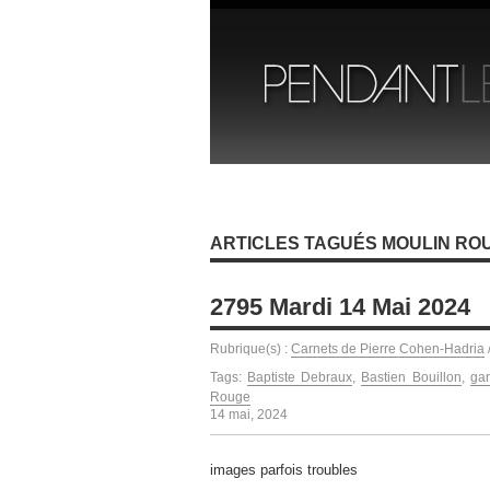
ARTICLES TAGUÉS MOULIN RO
2795 Mardi 14 Mai 2024
Rubrique(s) :
Carnets de Pierre Cohen-Hadria
Tags:
Baptiste Debraux
,
Bastien Bouillon
,
ga
Rouge
14 mai, 2024
images parfois troubles