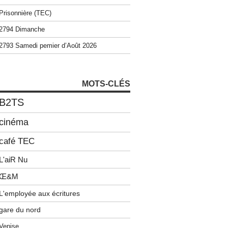
Prisonnière (TEC)
2794 Dimanche
2793 Samedi pemier d’Août 2026
MOTS-CLÉS
B2TS
cinéma
café TEC
L'aiR Nu
Œ&M
L'employée aux écritures
gare du nord
Venise