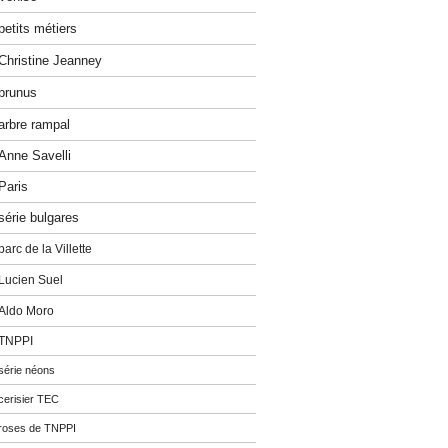
petits métiers
Christine Jeanney
prunus
arbre rampal
Anne Savelli
Paris
série bulgares
parc de la Villette
Lucien Suel
Aldo Moro
TNPPI
série néons
cerisier TEC
roses de TNPPI