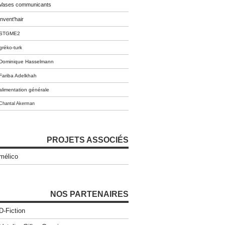
Vases communicants
invent'hair
STGME2
gréko-turk
Dominique Hasselmann
Fariba Adelkhah
alimentation générale
Chantal Akerman
PROJETS ASSOCIÉS
mélico
NOS PARTENAIRES
D-Fiction