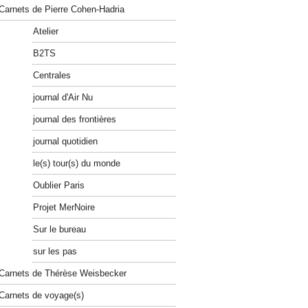
Carnets de Pierre Cohen-Hadria
Atelier
B2TS
Centrales
journal d'Air Nu
journal des frontières
journal quotidien
le(s) tour(s) du monde
Oublier Paris
Projet MerNoire
Sur le bureau
sur les pas
Carnets de Thérèse Weisbecker
Carnets de voyage(s)