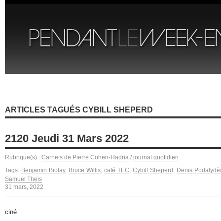
ARTICLES TAGUÉS CYBILL SHEPERD
2120 Jeudi 31 Mars 2022
Rubrique(s) :
Carnets de Pierre Cohen-Hadria
/
journal quotidien
Tags:
Benjamin Biolay
,
Bruce Willis
,
café TEC
,
Cybill Sheperd
,
Denis Podalydè
Samuel Theis
31 mars, 2022
ciné