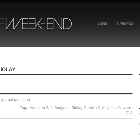
LIENS
À PROPOS
BIOLAY
/
journal quotidien
Tags:
Amrullah Safi
,
Benjamin Biolay
,
Camille Cottin
,
Julie Navarro
4