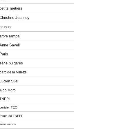
petits métiers
Christine Jeanney
prunus
arbre rampal
Anne Savelli
Paris
série bulgares
parc de la Villette
Lucien Suel
Aldo Moro
TNPPI
cerisier TEC
roses de TNPPI
série néons