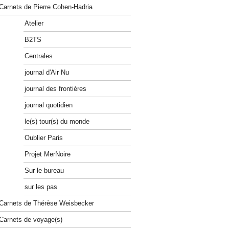
Carnets de Pierre Cohen-Hadria
Atelier
B2TS
Centrales
journal d'Air Nu
journal des frontières
journal quotidien
le(s) tour(s) du monde
Oublier Paris
Projet MerNoire
Sur le bureau
sur les pas
Carnets de Thérèse Weisbecker
Carnets de voyage(s)