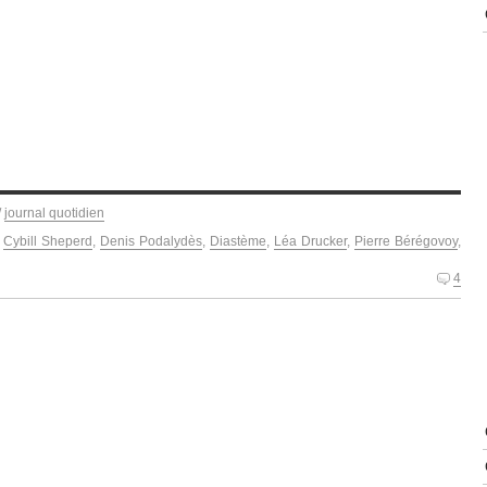
/
journal quotidien
,
Cybill Sheperd
,
Denis Podalydès
,
Diastème
,
Léa Drucker
,
Pierre Bérégovoy
,
4