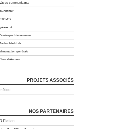
Vases communicants
invent'hair
STGME2
gréko-turk
Dominique Hasselmann
Fariba Adelkhah
alimentation générale
Chantal Akerman
PROJETS ASSOCIÉS
mélico
NOS PARTENAIRES
D-Fiction