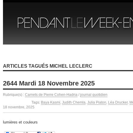
ARTICLES TAGUÉS MICHEL LECLERC
2644 Mardi 18 Novembre 2025
Rubrique(s) :
Carnets de Pierre Cohen-Hadria
/
journal quotidien
Tags:
Baya Kasmi
,
Judith Chemla
,
Julia Piaton
,
Léa Drucker
,
M
18 novembre, 2025
lumières et couleurs