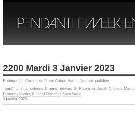
2200 Mardi 3 Janvier 2023
Rubrique(s) :
Carnets de Pierre Cohen-Hadria
/
journal quotidien
Tag(s):
cinéma
,
colonne Dronne
,
Edward G. Robinson
,
Judith Chemla
,
Margu
Rebecca Marder
,
Richard Fleischer
,
Saim Sadiq
3 janvier, 2023