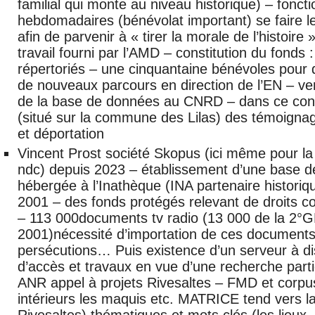
familial qui monte au niveau historique) – fonct
hebdomadaires (bénévolat important) se faire l
afin de parvenir à « tirer la morale de l’histoir
travail fourni par l’AMD – constitution du fond
répertoriés – une cinquantaine bénévoles pour d
de nouveaux parcours en direction de l’EN – ve
de la base de données au CNRD – dans ce conte
(situé sur la commune des Lilas) des témoign
et déportation
Vincent Prost société Skopus (ici même pour la
ndc) depuis 2023 – établissement d’une base 
hébergée à l’Inathèque (INA partenaire histori
2001 – des fonds protégés relevant de droits 
– 113 000documents tv radio (13 000 de la 2°G
2001)nécessité d’importation de ces documents
persécutions… Puis existence d’un serveur à di
d’accès et travaux en vue d’une recherche part
ANR appel à projets Rivesaltes – FMD et corp
intérieurs les maquis etc. MATRICE tend vers 
Rivesaltes) thématiques et mots clés (les lieux