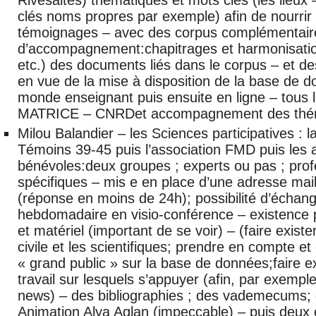
clés noms propres par exemple) afin de nourrir 
témoignages – avec des corpus complémentair
d’accompagnement:chapitrages et harmonisatio
etc.) des documents liés dans le corpus – et d
en vue de la mise à disposition de la base de d
monde enseignant puis ensuite en ligne – tous 
MATRICE – CNRDet accompagnement des thé
Milou Balandier – les Sciences participatives : l
Témoins 39-45 puis l’association FMD puis les 
bénévoles:deux groupes ; experts ou pas ; profe
spécifiques – mis e en place d’une adresse mai
(réponse en moins de 24h); possibilité d’échan
hebdomadaire en visio-conférence – existence p
et matériel (important de se voir) – (faire exister
civile et les scientifiques; prendre en compte et
« grand public » sur la base de données;faire e
travail sur lesquels s’appuyer (afin, par exempl
news) – des bibliographies ; des vademecums; d
Animation Alya Aglan (impeccable) – puis deux