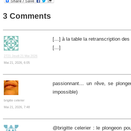
3 Comments
[…] à la table la retranscription de
[…]
2721 Jeudi 21 Mai 2026
Mai 21, 2026, 6:05
passionnant… un rêve, se plonger
impossible)
brigitte celerier
Mai 21, 2026, 7:48
@brigitte celerier : le plongeon pou