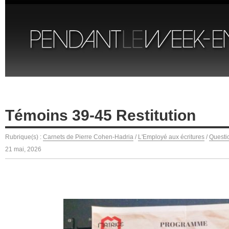
Témoins 39-45 Restitution
Rubrique(s) :
Carnets de Pierre Cohen-Hadria
/
L'Employé aux écritures
/
Questi
21 mai, 2026