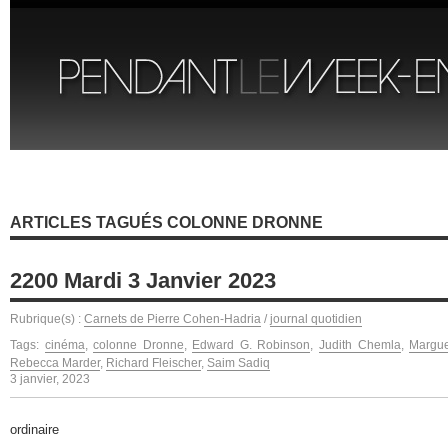
ARTICLES TAGUÉS COLONNE DRONNE
2200 Mardi 3 Janvier 2023
Rubrique(s) :
Carnets de Pierre Cohen-Hadria
/
journal quotidien
Tags:
cinéma
,
colonne Dronne
,
Edward G. Robinson
,
Judith Chemla
,
Margue
Rebecca Marder
,
Richard Fleischer
,
Saim Sadiq
3 janvier, 2023
ordinaire