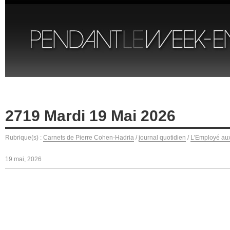
2719 Mardi 19 Mai 2026
Rubrique(s) :
Carnets de Pierre Cohen-Hadria
/
journal quotidien
/
L'Employé aux
19 mai, 2026