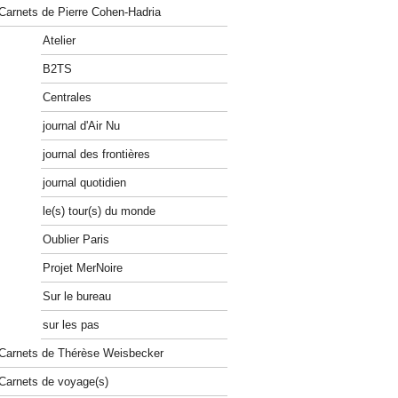
Carnets de Pierre Cohen-Hadria
Atelier
B2TS
Centrales
journal d'Air Nu
journal des frontières
journal quotidien
le(s) tour(s) du monde
Oublier Paris
Projet MerNoire
Sur le bureau
sur les pas
Carnets de Thérèse Weisbecker
Carnets de voyage(s)