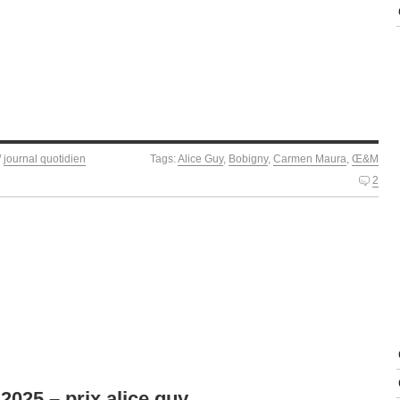
/
journal quotidien
Tags:
Alice Guy
,
Bobigny
,
Carmen Maura
,
Œ&M
2
025 – prix alice guy