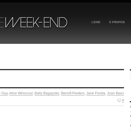
LIENS
À PROPOS
e Guy
,
Alice Winocour
,
Bally Bagayoko
,
Benoît Peeters
,
Jane Fonda
,
Joan Baez
4