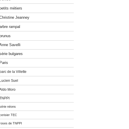
petits métiers
Christine Jeanney
arbre rampal
prunus
Anne Savelli
série bulgares
Paris
parc de la Villette
Lucien Suel
Aldo Moro
TNPPI
série néons
cerisier TEC
roses de TNPPI