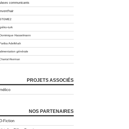
Vases communicants
invent'hair
STGME2
gréko-turk
Dominique Hasselmann
Fariba Adelkhah
alimentation générale
Chantal Akerman
PROJETS ASSOCIÉS
mélico
NOS PARTENAIRES
D-Fiction