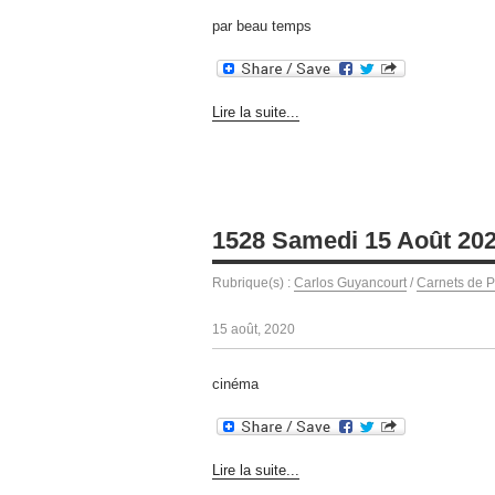
par beau temps
Lire la suite...
1528 Samedi 15 Août 20
Rubrique(s) :
Carlos Guyancourt
/
Carnets de P
15 août, 2020
cinéma
Lire la suite...