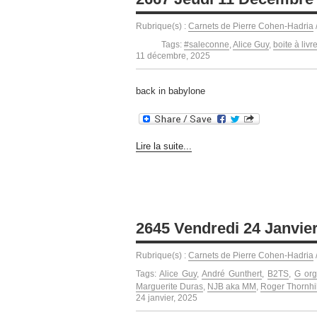
Rubrique(s) :
Carnets de Pierre Cohen-Hadria
Tags:
#saleconne
,
Alice Guy
,
boite à livr
11 décembre, 2025
back in babylone
Lire la suite...
2645 Vendredi 24 Janvie
Rubrique(s) :
Carnets de Pierre Cohen-Hadria
Tags:
Alice Guy
,
André Gunthert
,
B2TS
,
G org
Marguerite Duras
,
NJB aka MM
,
Roger Thornhil
24 janvier, 2025