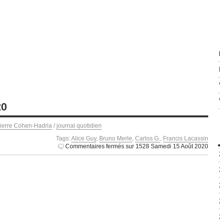
20
ierre Cohen-Hadria
/
journal quotidien
Tags:
Alice Guy
,
Bruno Merle
,
Carlos G.
,
Francis Lacassin
Commentaires fermés
sur 1528 Samedi 15 Août 2020