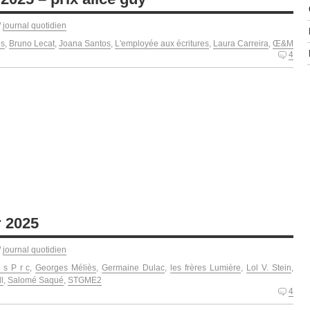
/
journal quotidien
es
,
Bruno Lecat
,
Joana Santos
,
L'employée aux écritures
,
Laura Carreira
,
Œ&M
4
r 2025
/
journal quotidien
 s P r c
,
Georges Méliès
,
Germaine Dulac
,
les frères Lumière
,
Lol V. Stein
,
l
,
Salomé Saqué
,
STGME2
4