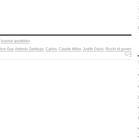
/
journal quotidien
lice Guy
,
Antonio Zambujo
,
Carlos
,
Claude Miller
,
Judith Davis
,
Ricchi et poveri
3