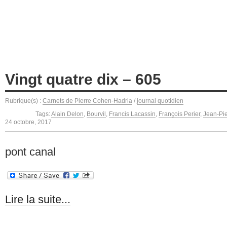
Vingt quatre dix – 605
Rubrique(s) :
Carnets de Pierre Cohen-Hadria
/
journal quotidien
Tags:
Alain Delon
,
Bourvil
,
Francis Lacassin
,
François Perier
,
Jean-Pie
24 octobre, 2017
pont canal
Lire la suite...