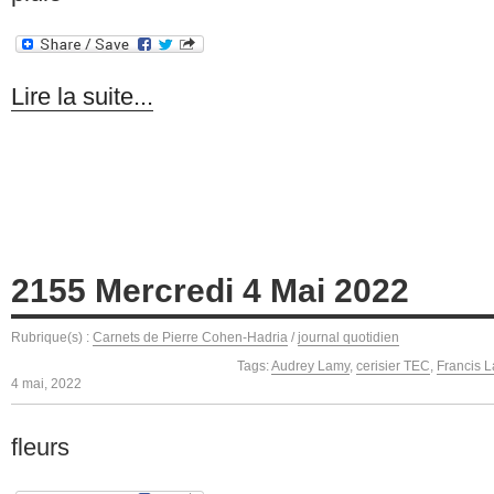
Lire la suite...
2155 Mercredi 4 Mai 2022
Rubrique(s) :
Carnets de Pierre Cohen-Hadria
/
journal quotidien
Tags:
Audrey Lamy
,
cerisier TEC
,
Francis L
4 mai, 2022
fleurs