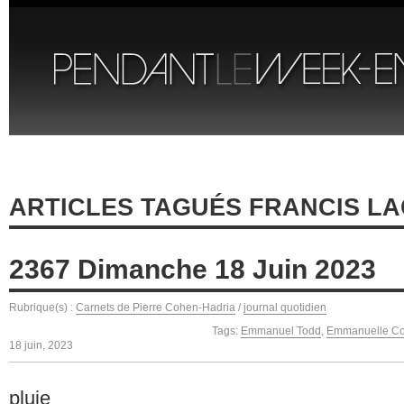
ARTICLES TAGUÉS FRANCIS LA
2367 Dimanche 18 Juin 2023
Rubrique(s) :
Carnets de Pierre Cohen-Hadria
/
journal quotidien
Tags:
Emmanuel Todd
,
Emmanuelle Cor
18 juin, 2023
pluie