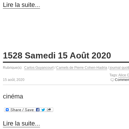
Lire la suite...
1528 Samedi 15 Août 2020
Rubrique(s) :
Carlos Guyancourt
/
Carnets de Pierre Cohen-Hadria
/
journal quot
Tags:
Alice 
15 août, 2020
Comment
cinéma
Lire la suite...