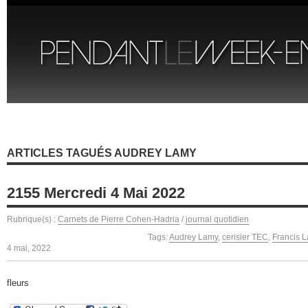
ARTICLES TAGUÉS AUDREY LAMY
2155 Mercredi 4 Mai 2022
Rubrique(s) :
Carnets de Pierre Cohen-Hadria
/
journal quotidien
Tags:
Audrey Lamy
,
cerisier TEC
,
Francis L
4 mai, 2022
fleurs