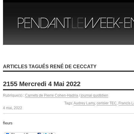
ARTICLES TAGUÉS RENÉ DE CECCATY
2155 Mercredi 4 Mai 2022
Rubrique(s) :
Carnets de Pierre Cohen-Hadria
/
journal quotidien
Tags:
Audrey Lamy
,
cerisier TEC
,
Francis L
4 mai, 2022
fleurs