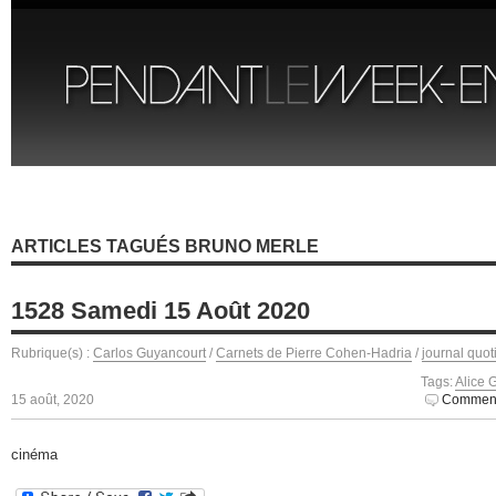
ARTICLES TAGUÉS BRUNO MERLE
1528 Samedi 15 Août 2020
Rubrique(s) :
Carlos Guyancourt
/
Carnets de Pierre Cohen-Hadria
/
journal quot
Tags:
Alice 
15 août, 2020
Comment
cinéma