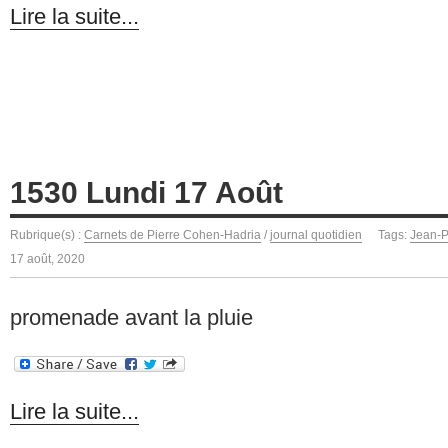
Lire la suite...
1530 Lundi 17 Août
Rubrique(s) :
Carnets de Pierre Cohen-Hadria
/
journal quotidien
Tags:
Jean-P
17 août, 2020
promenade avant la pluie
Lire la suite...