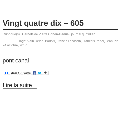
Vingt quatre dix – 605
Rubrique(s) :
Carnets de Pierre Cohen-Hadria
/
journal quotidien
Tags:
Alain Delon
,
Bourvil
,
Francis Lacassin
,
François Perier
,
Jean-Pie
24 octobre, 2017
pont canal
Lire la suite...