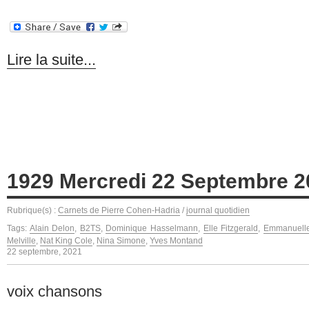
Lire la suite...
1929 Mercredi 22 Septembre 2
Rubrique(s) :
Carnets de Pierre Cohen-Hadria
/
journal quotidien
Tags:
Alain Delon
,
B2TS
,
Dominique Hasselmann
,
Elle Fitzgerald
,
Emmanuelle
Melville
,
Nat King Cole
,
Nina Simone
,
Yves Montand
22 septembre, 2021
voix chansons