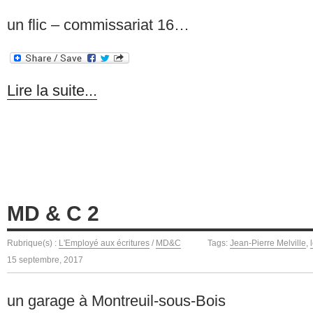
un flic – commissariat 16…
Lire la suite...
MD & C 2
Rubrique(s) :
L'Employé aux écritures
/
MD&C
Tags:
Jean-Pierre Melville
,
15 septembre, 2017
un garage à Montreuil-sous-Bois