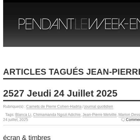
ARTICLES TAGUÉS JEAN-PIERR
2527 Jeudi 24 Juillet 2025
Rubrique(s) :
Carnets de Pierre Cohen-Hadria
/
journal quotidien
Tags:
Blanca Li
,
Chimamanda Ngozi Adichie
,
Jean-Pierre Melville
,
Marion Dess
24 juillet, 2025
Comment
écran & timbres