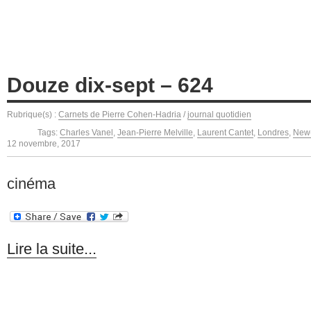
Douze dix-sept – 624
Rubrique(s) :
Carnets de Pierre Cohen-Hadria
/
journal quotidien
Tags:
Charles Vanel
,
Jean-Pierre Melville
,
Laurent Cantet
,
Londres
,
New
12 novembre, 2017
cinéma
Lire la suite...