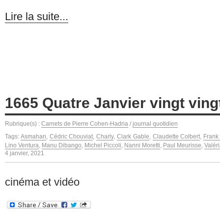
Lire la suite...
1665 Quatre Janvier vingt ving
Rubrique(s) :
Carnets de Pierre Cohen-Hadria
/
journal quotidien
Tags:
Asmahan
,
Cédric Chouviat
,
Charly
,
Clark Gable
,
Claudette Colbert
,
Frank
Lino Ventura
,
Manu Dibango
,
Michel Piccoli
,
Nanni Moretti
,
Paul Meurisse
,
Valér
4 janvier, 2021
cinéma et vidéo