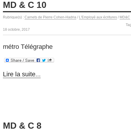
MD & C 10
Rubrique(s) :
Carnets de Pierre Cohen-Hadria
/
L'Employé aux écritures
/
MD&C
Ta
18 octobre, 2017
métro Télégraphe
Lire la suite...
MD & C 8