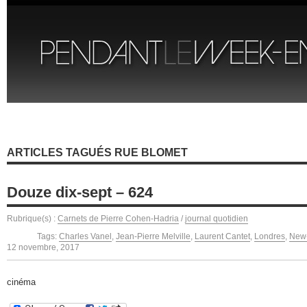
ARTICLES TAGUÉS RUE BLOMET
Douze dix-sept – 624
Rubrique(s) :
Carnets de Pierre Cohen-Hadria
/
journal quotidien
Tags:
Charles Vanel
,
Jean-Pierre Melville
,
Laurent Cantet
,
Londres
,
New
12 novembre, 2017
cinéma