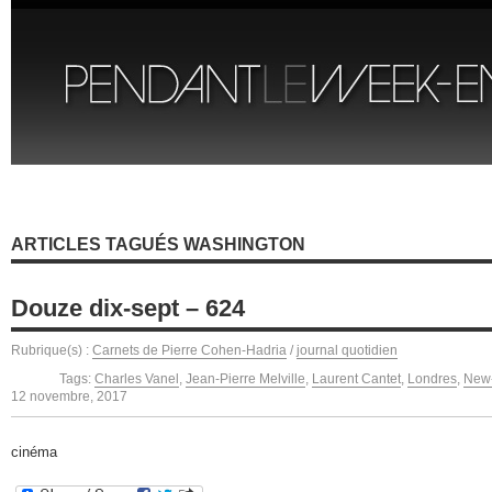
ARTICLES TAGUÉS WASHINGTON
Douze dix-sept – 624
Rubrique(s) :
Carnets de Pierre Cohen-Hadria
/
journal quotidien
Tags:
Charles Vanel
,
Jean-Pierre Melville
,
Laurent Cantet
,
Londres
,
New
12 novembre, 2017
cinéma