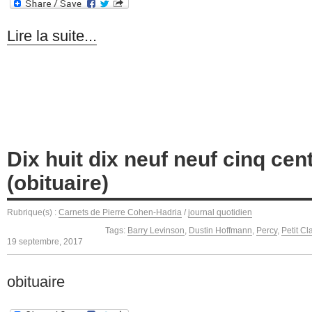
Lire la suite...
Dix huit dix neuf neuf cinq cen
(obituaire)
Rubrique(s) :
Carnets de Pierre Cohen-Hadria
/
journal quotidien
Tags:
Barry Levinson
,
Dustin Hoffmann
,
Percy
,
Petit Cl
19 septembre, 2017
obituaire