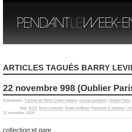
ARTICLES TAGUÉS BARRY LEV
22 novembre 998 (Oublier Pari
Rubrique(s) :
Carnets de Pierre Cohen-Hadria
/
journal quotidien
/
Oublier Paris
Tags:
#333
,
Barry Levinson
,
Dustin Hoffman
,
Fernando E.Solanas
,
L'e
22 novembre, 2018
collection et gare