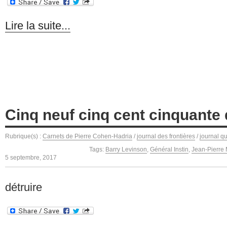
Lire la suite...
Cinq neuf cinq cent cinquante 
Rubrique(s) :
Carnets de Pierre Cohen-Hadria
/
journal des frontières
/
journal q
Tags:
Barry Levinson
,
Général Instin
,
Jean-Pierre 
5 septembre, 2017
détruire