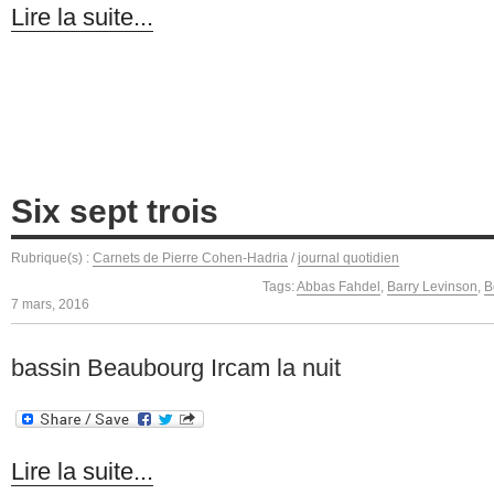
Lire la suite...
Six sept trois
Rubrique(s) :
Carnets de Pierre Cohen-Hadria
/
journal quotidien
Tags:
Abbas Fahdel
,
Barry Levinson
,
B
7 mars, 2016
bassin Beaubourg Ircam la nuit
Lire la suite...