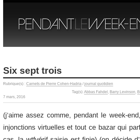
Six sept trois
Rubrique(s) :
Carnets de Pierre Cohen-Hadria
/
journal quotidien
Tag(s):
Abbas Fahdel
,
Barry Levinson
,
B
7 mars, 2016
(j’aime assez comme, pendant le week-end, s
injonctions virtuelles et tout ce bazar qui par
cas, la wtfvérif saisie est finie) (on décide 