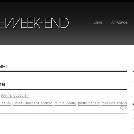
LIENS
À PROPOS
NEL
re
/
journal quotidien
Haenel
,
Chloé Guerber-Cahuzac
,
mur faubourg
,
petits métiers
,
roses de TNPPI
2