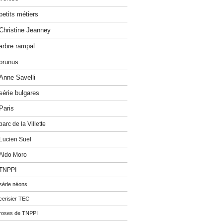
petits métiers
Christine Jeanney
arbre rampal
prunus
Anne Savelli
série bulgares
Paris
parc de la Villette
Lucien Suel
Aldo Moro
TNPPI
série néons
cerisier TEC
roses de TNPPI