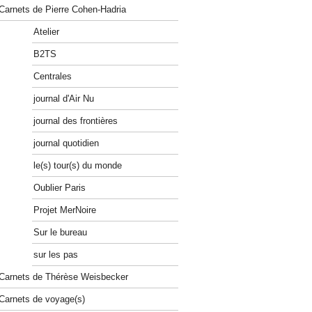
Carnets de Pierre Cohen-Hadria
Atelier
B2TS
Centrales
journal d'Air Nu
journal des frontières
journal quotidien
le(s) tour(s) du monde
Oublier Paris
Projet MerNoire
Sur le bureau
sur les pas
Carnets de Thérèse Weisbecker
Carnets de voyage(s)