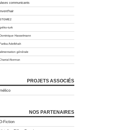
Vases communicants
invent'hair
STGME2
gréko-turk
Dominique Hasselmann
Fariba Adelkhah
alimentation générale
Chantal Akerman
PROJETS ASSOCIÉS
mélico
NOS PARTENAIRES
D-Fiction