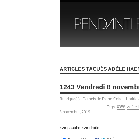
ARTICLES TAGUÉS ADÈLE HAE
1243 Vendredi 8 novemb
Rubrique(s) :
Carnets de Pierre Cohen-Hadria
Tags:
#358
,
Adèle 
8 novembre, 2019
rive gauche rive droite