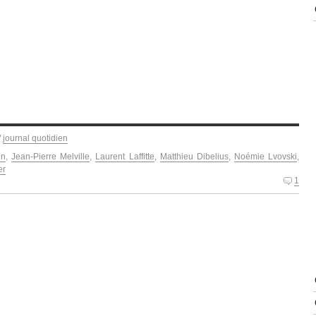
/
journal quotidien
in
,
Jean-Pierre Melville
,
Laurent Laffitte
,
Matthieu Dibelius
,
Noémie Lvovski
,
er
1