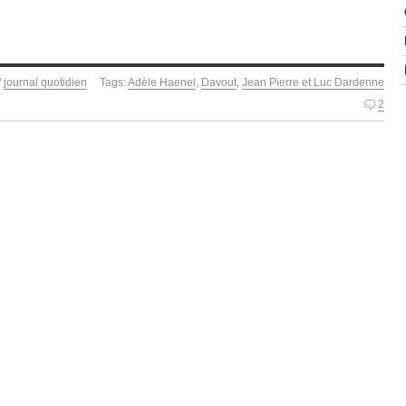
/
journal quotidien
Tags:
Adèle Haenel
,
Davout
,
Jean Pierre et Luc Dardenne
2