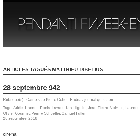
ARTICLES TAGUÉS MATTHIEU DIBELIUS
28 septembre 942
Rubrique(s) :
Carnets de Pierre Cohen-Hadria
/
journal quotidien
Tags:
Adèle Haenel
,
Denis Lavant
,
Izia Higelin
,
Jean-Pierre Melville
,
Laurent 
Olivier Gourmet
,
Pierrre Schoeller
,
Samuel Fuller
28 septembre, 2018
cinéma