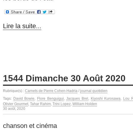
Lire la suite...
1544 Dimanche 30 Août 2020
Rubrique(s) :
Carnets de Pierre Cohen-Hadria
/
journal quotidien
Tags:
David Bowie
,
Flore Benguigui
,
Jacques Brel
,
Kiyoshi Kurosawa
,
Lou R
Olivier Gourmet
,
Tahar Rahim
,
Trini Lopez
,
William Holden
30 août, 2020
chanson et cinéma