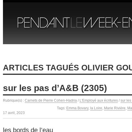
ARTICLES TAGUÉS OLIVIER G
sur les pas d’A&B (2305)
Rubrique(s) :
Carnets de Pierre Cohen-Hadria
/
L'Employé aux écritures
/
sur les
Tags:
Emma Bovary
,
la Loire
,
Marie Rivière
,
Ma
17 avril, 2023
les bords de l’eau