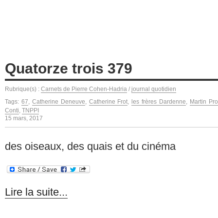
Quatorze trois 379
Rubrique(s) :
Carnets de Pierre Cohen-Hadria
/
journal quotidien
Tags:
67
,
Catherine Deneuve
,
Catherine Frot
,
les frères Dardenne
,
Martin Pro
Conti
,
TNPPI
15 mars, 2017
des oiseaux, des quais et du cinéma
Lire la suite...