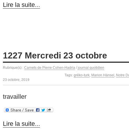
Lire la suite...
1227 Mercredi 23 octobre
Rubrique(s) :
Carnets de Pierre Cohen-Hadria
/
journal quotidien
Tags:
gréko-turk
,
Marion Hänsel
,
Notre D
23 octobre, 2019
travailler
Lire la suite...