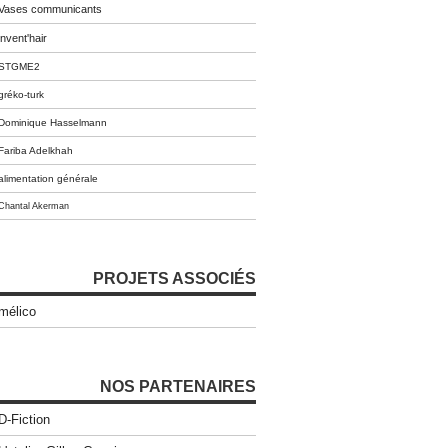
Vases communicants
invent'hair
STGME2
gréko-turk
Dominique Hasselmann
Fariba Adelkhah
alimentation générale
Chantal Akerman
PROJETS ASSOCIÉS
mélico
NOS PARTENAIRES
D-Fiction