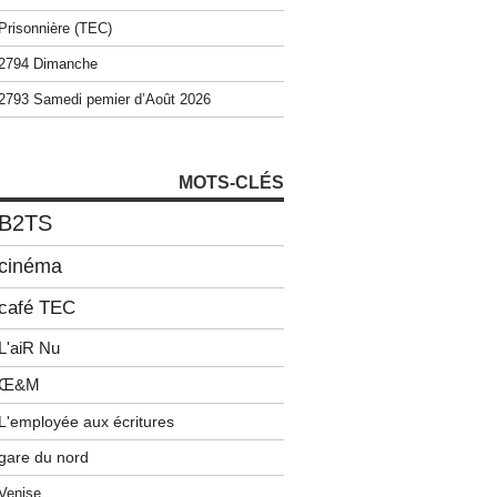
Prisonnière (TEC)
2794 Dimanche
2793 Samedi pemier d’Août 2026
MOTS-CLÉS
B2TS
cinéma
café TEC
L'aiR Nu
Œ&M
L'employée aux écritures
gare du nord
Venise