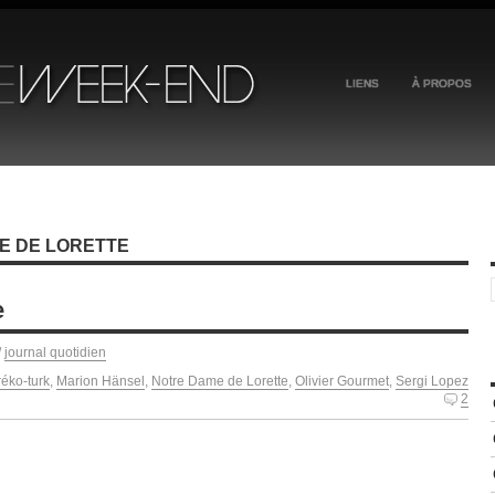
LIENS
À PROPOS
E DE LORETTE
e
/
journal quotidien
réko-turk
,
Marion Hänsel
,
Notre Dame de Lorette
,
Olivier Gourmet
,
Sergi Lopez
2