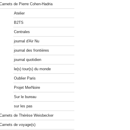
Carnets de Pierre Cohen-Hadria
Atelier
B2TS
Centrales
journal d'Air Nu
journal des frontières
journal quotidien
le(s) tour(s) du monde
Oublier Paris
Projet MerNoire
Sur le bureau
sur les pas
Carnets de Thérèse Weisbecker
Carnets de voyage(s)