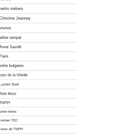
petits métiers
Christine Jeanney
prunus
arbre rampal
Anne Savelli
Paris
série bulgares
parc de la Villette
Lucien Suel
Aldo Moro
TNPPI
série néons
cerisier TEC
roses de TNPPI