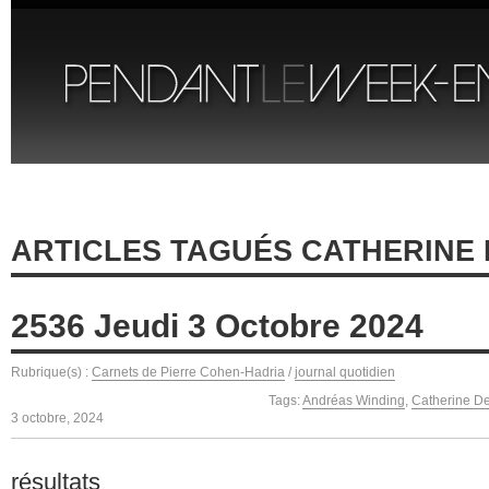
ARTICLES TAGUÉS CATHERINE
2536 Jeudi 3 Octobre 2024
Rubrique(s) :
Carnets de Pierre Cohen-Hadria
/
journal quotidien
Tags:
Andréas Winding
,
Catherine D
3 octobre, 2024
résultats