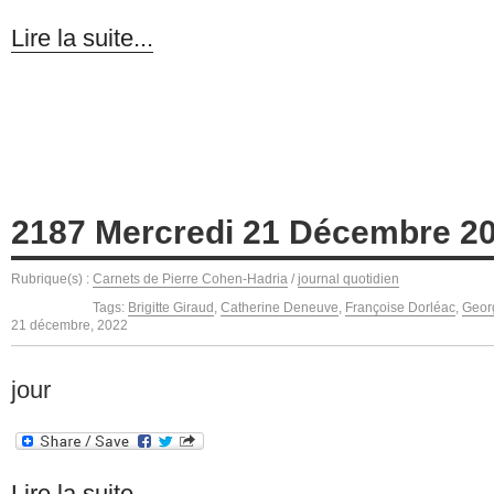
Lire la suite...
2187 Mercredi 21 Décembre 2
Rubrique(s) :
Carnets de Pierre Cohen-Hadria
/
journal quotidien
Tags:
Brigitte Giraud
,
Catherine Deneuve
,
Françoise Dorléac
,
Geor
21 décembre, 2022
jour
Lire la suite...