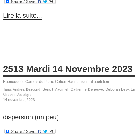
Lire la suite...
2513 Mardi 14 Novembre 2023
Rubrique(s) :
Carnets de Pierre Cohen-Hadria
/
journal quotidien
Tags:
Andréa Bescond
,
Benoît Magimel
,
Catherine Deneuve
,
Deborah Levy
,
Em
Vincent Macaigne
14 novembre, 2023
dispersion (un peu)