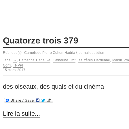
Quatorze trois 379
Rubrique(s) :
Carnets de Pierre Cohen-Hadria
/
journal quotidien
Tags:
67
,
Catherine Deneuve
,
Catherine Frot
,
les frères Dardenne
,
Martin Pro
Conti
,
TNPPI
15 mars, 2017
des oiseaux, des quais et du cinéma
Lire la suite...