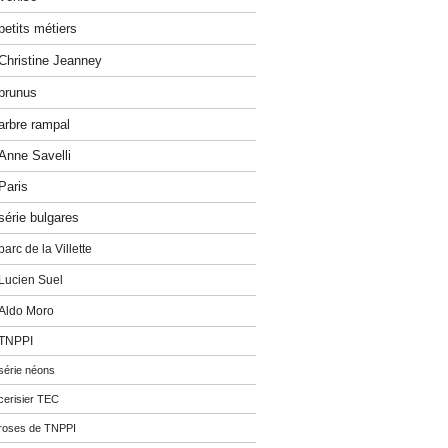
petits métiers
Christine Jeanney
prunus
arbre rampal
Anne Savelli
Paris
série bulgares
parc de la Villette
Lucien Suel
Aldo Moro
TNPPI
série néons
cerisier TEC
roses de TNPPI