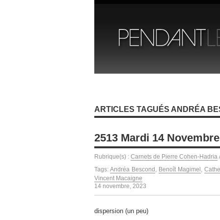
ARTICLES TAGUÉS ANDRÉA B
2513 Mardi 14 Novembre
Rubrique(s) :
Carnets de Pierre Cohen-Hadria
Tags:
Andréa Bescond
,
Benoît Magimel
,
Cath
Vincent Macaigne
14 novembre, 2023
dispersion (un peu)