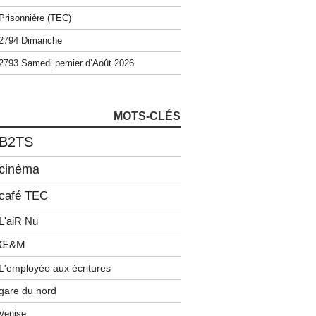
Prisonnière (TEC)
2794 Dimanche
2793 Samedi pemier d’Août 2026
MOTS-CLÉS
B2TS
cinéma
café TEC
L'aiR Nu
Œ&M
L'employée aux écritures
gare du nord
Venise