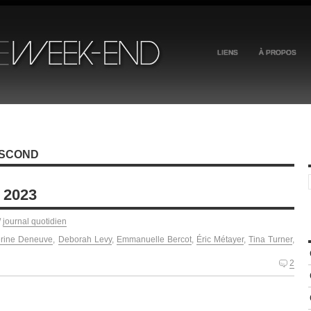
LIENS
À PROPOS
ESCOND
 2023
/
journal quotidien
erine Deneuve
,
Deborah Levy
,
Emmanuelle Bercot
,
Éric Métayer
,
Tina Turner
,
2