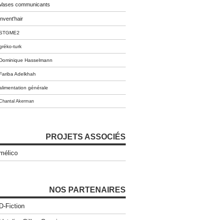
Vases communicants
invent'hair
STGME2
gréko-turk
Dominique Hasselmann
Fariba Adelkhah
alimentation générale
Chantal Akerman
PROJETS ASSOCIÉS
mélico
NOS PARTENAIRES
D-Fiction