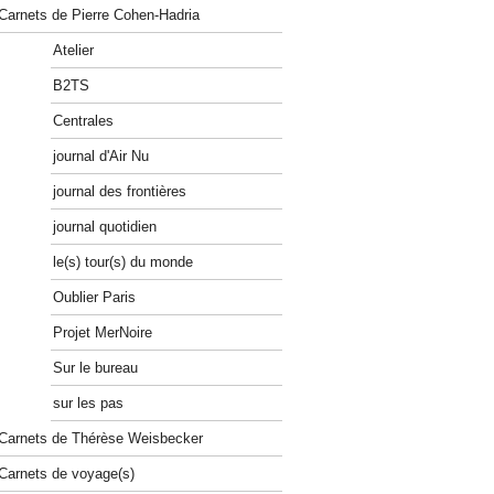
Carnets de Pierre Cohen-Hadria
Atelier
B2TS
Centrales
journal d'Air Nu
journal des frontières
journal quotidien
le(s) tour(s) du monde
Oublier Paris
Projet MerNoire
Sur le bureau
sur les pas
Carnets de Thérèse Weisbecker
Carnets de voyage(s)