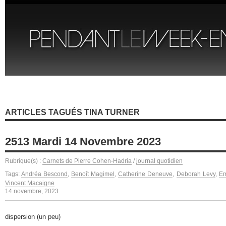
ARTICLES TAGUÉS TINA TURNER
2513 Mardi 14 Novembre 2023
Rubrique(s) :
Carnets de Pierre Cohen-Hadria
/
journal quotidien
Tags:
Andréa Bescond
,
Benoît Magimel
,
Catherine Deneuve
,
Deborah Levy
,
Em
Vincent Macaigne
14 novembre, 2023
dispersion (un peu)