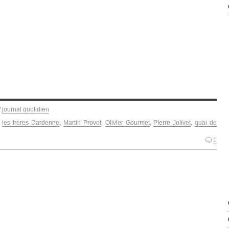
/
journal quotidien
,
les frères Dardenne
,
Martin Provot
,
Olivier Gourmet
,
PIerre Jolivet
,
quai de
1