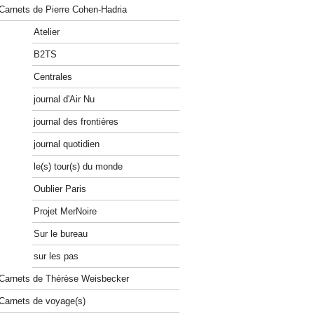
Carnets de Pierre Cohen-Hadria
Atelier
B2TS
Centrales
journal d'Air Nu
journal des frontières
journal quotidien
le(s) tour(s) du monde
Oublier Paris
Projet MerNoire
Sur le bureau
sur les pas
Carnets de Thérèse Weisbecker
Carnets de voyage(s)