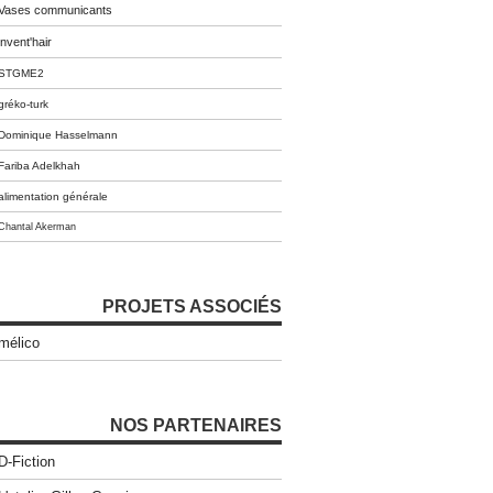
Vases communicants
invent'hair
STGME2
gréko-turk
Dominique Hasselmann
Fariba Adelkhah
alimentation générale
Chantal Akerman
PROJETS ASSOCIÉS
mélico
NOS PARTENAIRES
D-Fiction