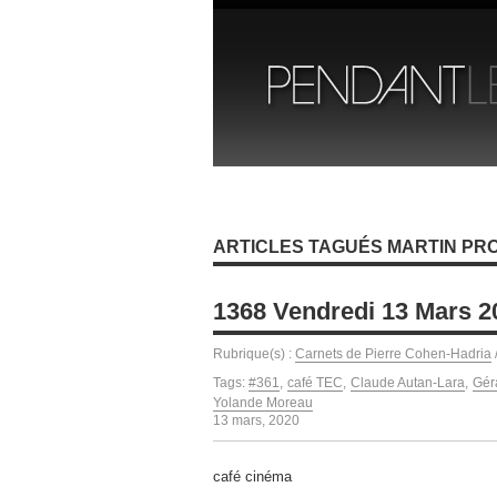
ARTICLES TAGUÉS MARTIN PR
1368 Vendredi 13 Mars 2
Rubrique(s) :
Carnets de Pierre Cohen-Hadria
Tags:
#361
,
café TEC
,
Claude Autan-Lara
,
Gér
Yolande Moreau
13 mars, 2020
café cinéma