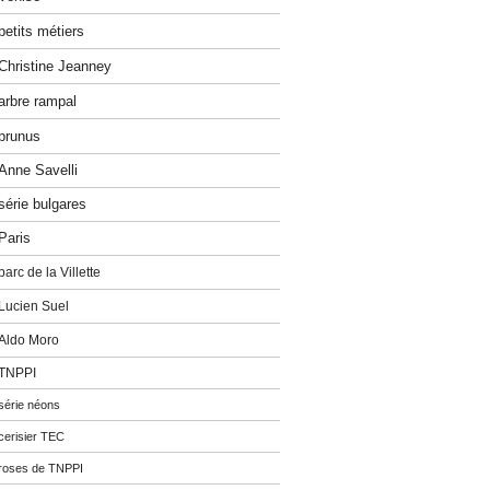
petits métiers
Christine Jeanney
arbre rampal
prunus
Anne Savelli
série bulgares
Paris
parc de la Villette
Lucien Suel
Aldo Moro
TNPPI
série néons
cerisier TEC
roses de TNPPI