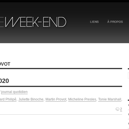
LIENS
À PROPOS
OVOT
020
/
journal quotidien
ard Philipê
,
Juliette Binoche
,
Martin Provot
,
Micheline Presles
,
Tonie Marshall
,
2