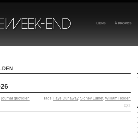
LIENS
À PROPOS
OLDEN
026
/
journal quotidien
Tags:
Faye Dunaway
,
Sidney Lumet
,
William Holden
2