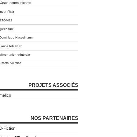
Vases communicants
invent'hair
STGME2
gréko-turk
Dominique Hasselmann
Fariba Adelkhah
alimentation générale
Chantal Akerman
PROJETS ASSOCIÉS
mélico
NOS PARTENAIRES
D-Fiction