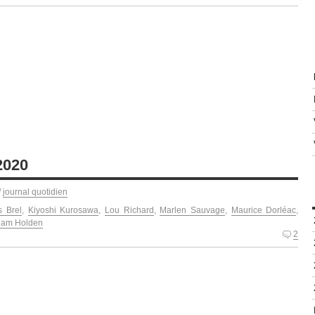
2020
/
journal quotidien
s Brel
,
Kiyoshi Kurosawa
,
Lou Richard
,
Marlen Sauvage
,
Maurice Dorléac
,
liam Holden
2