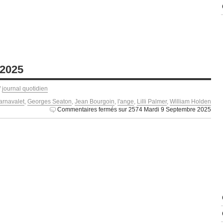
 2025
/
journal quotidien
arnavalet
,
Georges Seaton
,
Jean Bourgoin
,
l'ange
,
Lilli Palmer
,
William Holden
Commentaires fermés
sur 2574 Mardi 9 Septembre 2025