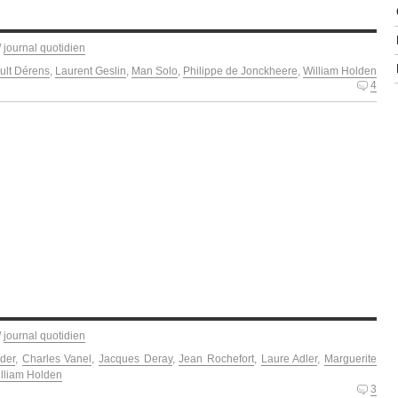
/
journal quotidien
ult Dérens
,
Laurent Geslin
,
Man Solo
,
Philippe de Jonckheere
,
William Holden
4
/
journal quotidien
lder
,
Charles Vanel
,
Jacques Deray
,
Jean Rochefort
,
Laure Adler
,
Marguerite
lliam Holden
3