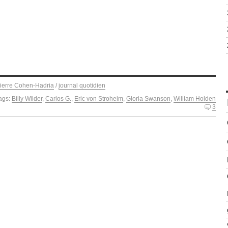
ierre Cohen-Hadria
/
journal quotidien
ags:
Billy Wilder
,
Carlos G.
,
Eric von Stroheim
,
Gloria Swanson
,
William Holden
3