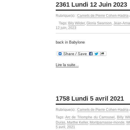
2361 Lundi 12 Juin 2023
Rubrique(s) :
Carnets de Pierre Cohen-Hadria
Tags:
Bily Wilder
,
Gloria Swanson
,
Jean-Arna
12 juin, 2023
back in Babylone
Lire la suite...
1758 Lundi 5 avril 2021
Rubrique(s) :
Carnets de Pierre Cohen-Hadria
Tags:
Arc de Triomphe du Carrousel
,
Billy Wi
Duras
,
Marthe Keller
,
Montparnasse-monde
,
Wi
5 avril, 2021