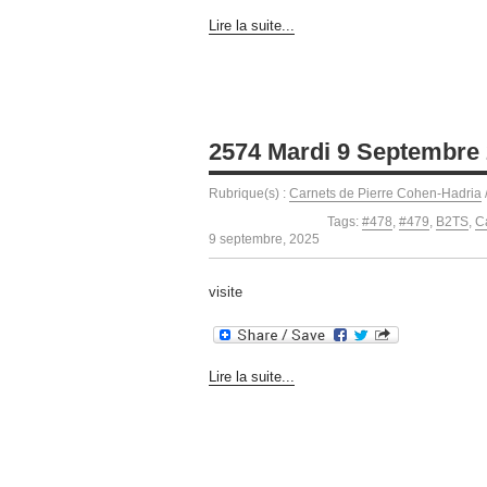
Lire la suite...
2574 Mardi 9 Septembre
Rubrique(s) :
Carnets de Pierre Cohen-Hadria
Tags:
#478
,
#479
,
B2TS
,
C
9 septembre, 2025
visite
Lire la suite...