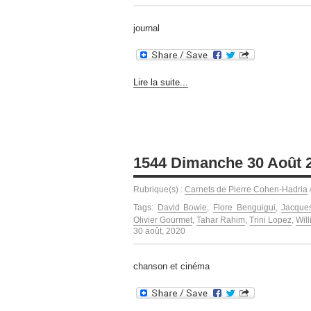
journal
Lire la suite...
1544 Dimanche 30 Août 
Rubrique(s) :
Carnets de Pierre Cohen-Hadria
Tags:
David Bowie
,
Flore Benguigui
,
Jacque
Olivier Gourmet
,
Tahar Rahim
,
Trini Lopez
,
Wil
30 août, 2020
chanson et cinéma