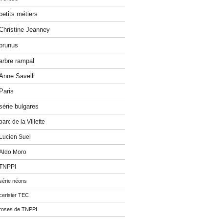
petits métiers
Christine Jeanney
prunus
arbre rampal
Anne Savelli
Paris
série bulgares
parc de la Villette
Lucien Suel
Aldo Moro
TNPPI
série néons
cerisier TEC
roses de TNPPI