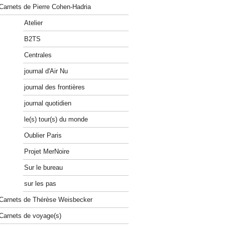
Carnets de Pierre Cohen-Hadria
Atelier
B2TS
Centrales
journal d'Air Nu
journal des frontières
journal quotidien
le(s) tour(s) du monde
Oublier Paris
Projet MerNoire
Sur le bureau
sur les pas
Carnets de Thérèse Weisbecker
Carnets de voyage(s)