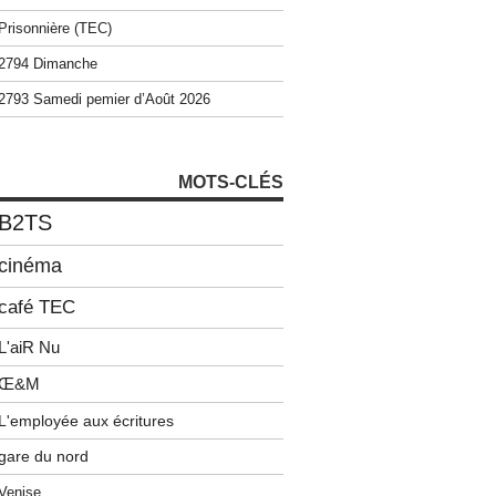
Prisonnière (TEC)
2794 Dimanche
2793 Samedi pemier d’Août 2026
MOTS-CLÉS
B2TS
cinéma
café TEC
L'aiR Nu
Œ&M
L'employée aux écritures
gare du nord
Venise