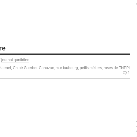
re
/
journal quotidien
Haenel
,
Chloé Guerber-Cahuzac
,
mur faubourg
,
petits métiers
,
roses de TNPPI
2