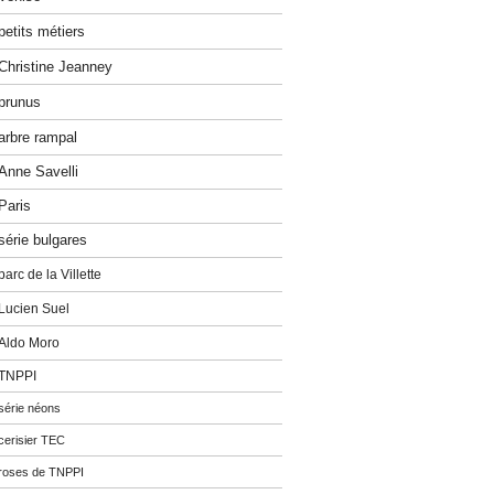
petits métiers
Christine Jeanney
prunus
arbre rampal
Anne Savelli
Paris
série bulgares
parc de la Villette
Lucien Suel
Aldo Moro
TNPPI
série néons
cerisier TEC
roses de TNPPI