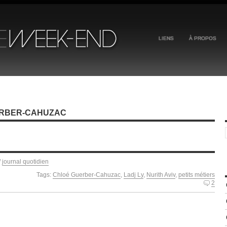
LIENS
À PROPOS
ERBER-CAHUZAC
/
journal quotidien
Tags:
Chloé Guerber-Cahuzac
,
Ladj Ly
,
Nurith Aviv
,
petits métiers
2