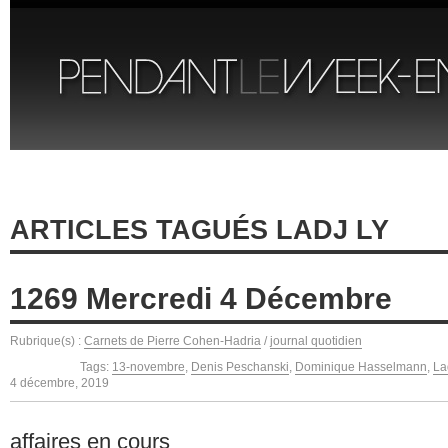
ARTICLES TAGUÉS LADJ LY
1269 Mercredi 4 Décembre
Rubrique(s) :
Carnets de Pierre Cohen-Hadria
/
journal quotidien
Tags:
13-novembre
,
Denis Peschanski
,
Dominique Hasselmann
,
La
4 décembre, 2019
affaires en cours