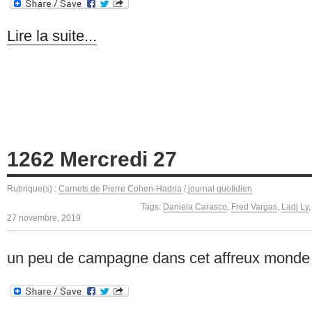
Lire la suite...
1262 Mercredi 27
Rubrique(s) :
Carnets de Pierre Cohen-Hadria
/
journal quotidien
Tags:
Daniela Carasco
,
Fred Vargas
,
Ladj Ly
27 novembre, 2019
un peu de campagne dans cet affreux monde 