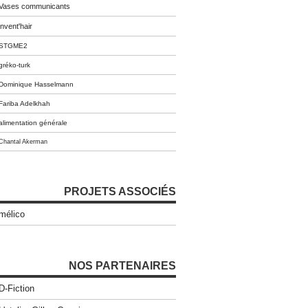
Vases communicants
invent'hair
STGME2
gréko-turk
Dominique Hasselmann
Fariba Adelkhah
alimentation générale
Chantal Akerman
PROJETS ASSOCIÉS
mélico
NOS PARTENAIRES
D-Fiction