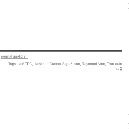
/
journal quotidien
Tags:
café TEC
,
Hafsteinn Gunnar Sigurðsson
,
Raymond Aron
,
Tran-auto
2