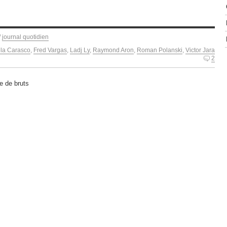
/
journal quotidien
la Carasco
,
Fred Vargas
,
Ladj Ly
,
Raymond Aron
,
Roman Polanski
,
Victor Jara
2
e de bruts