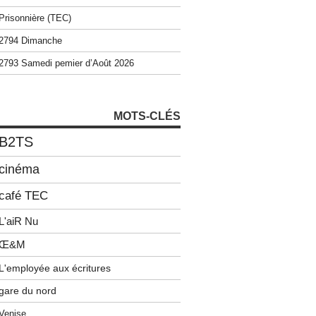
Prisonnière (TEC)
2794 Dimanche
2793 Samedi pemier d’Août 2026
MOTS-CLÉS
B2TS
cinéma
café TEC
L'aiR Nu
Œ&M
L'employée aux écritures
gare du nord
Venise