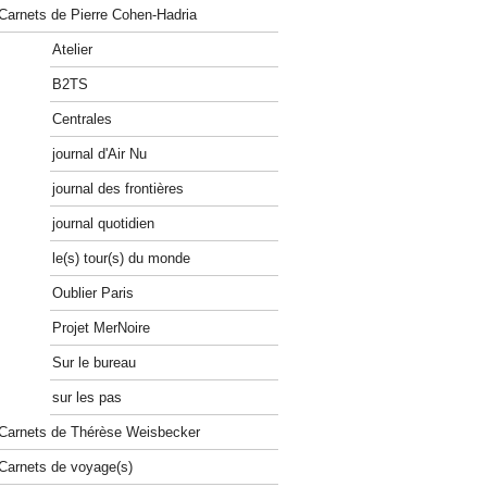
Carnets de Pierre Cohen-Hadria
Atelier
B2TS
Centrales
journal d'Air Nu
journal des frontières
journal quotidien
le(s) tour(s) du monde
Oublier Paris
Projet MerNoire
Sur le bureau
sur les pas
Carnets de Thérèse Weisbecker
Carnets de voyage(s)