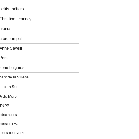
petits métiers
Christine Jeanney
prunus
arbre rampal
Anne Savelli
Paris
série bulgares
parc de la Villette
Lucien Suel
Aldo Moro
TNPPI
série néons
cerisier TEC
roses de TNPPI