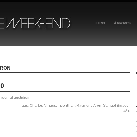
LIENS
À PROPOS
ARON
10
/
journal quotidien
Tags:
Charles Mingus
,
invent'hair
,
Raymond Aron
,
Samuel Bigaoui
2