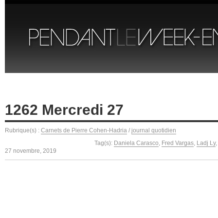
1262 Mercredi 27
Rubrique(s) :
Carnets de Pierre Cohen-Hadria
/
journal quotidien
Tag(s):
Daniela Carasco
,
Fred Vargas
,
Ladj Ly
27 novembre, 2019