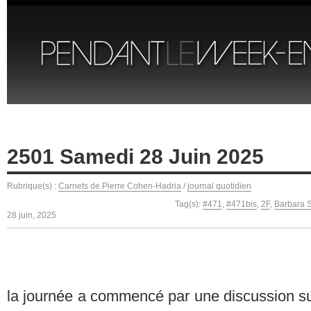
2501 Samedi 28 Juin 2025
Rubrique(s) :
Carnets de Pierre Cohen-Hadria
/
journal quotidien
Tag(s):
#471
,
#471bis
,
2F
,
Barbara S
28 juin, 2025
la journée a commencé par une discussion sur