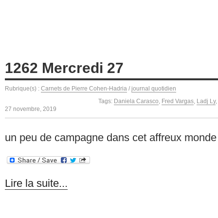
1262 Mercredi 27
Rubrique(s) :
Carnets de Pierre Cohen-Hadria
/
journal quotidien
Tags:
Daniela Carasco
,
Fred Vargas
,
Ladj Ly
27 novembre, 2019
un peu de campagne dans cet affreux monde 
Lire la suite...