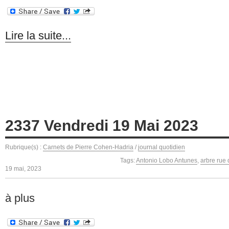
Lire la suite...
2337 Vendredi 19 Mai 2023
Rubrique(s) :
Carnets de Pierre Cohen-Hadria
/
journal quotidien
Tags:
Antonio Lobo Antunes
,
arbre rue 
19 mai, 2023
à plus