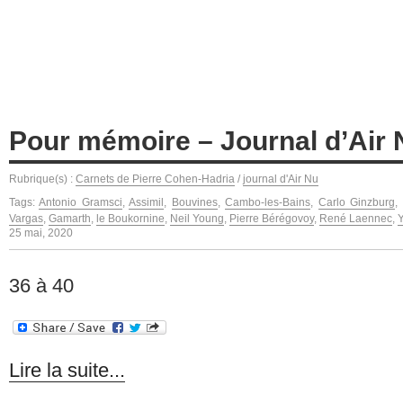
Pour mémoire – Journal d’Air 
Rubrique(s) :
Carnets de Pierre Cohen-Hadria
/
journal d'Air Nu
Tags:
Antonio Gramsci
,
Assimil
,
Bouvines
,
Cambo-les-Bains
,
Carlo Ginzburg
,
Vargas
,
Gamarth
,
le Boukornine
,
Neil Young
,
Pierre Bérégovoy
,
René Laennec
,
25 mai, 2020
36 à 40
Lire la suite...