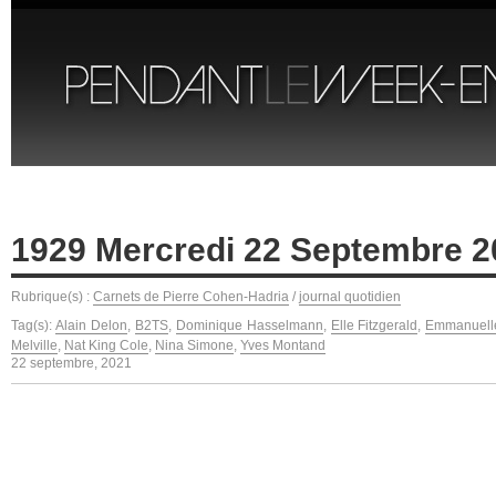
1929 Mercredi 22 Septembre 2
Rubrique(s) :
Carnets de Pierre Cohen-Hadria
/
journal quotidien
Tag(s):
Alain Delon
,
B2TS
,
Dominique Hasselmann
,
Elle Fitzgerald
,
Emmanuelle
Melville
,
Nat King Cole
,
Nina Simone
,
Yves Montand
22 septembre, 2021