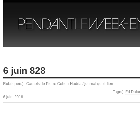
6 juin 828
Rubrique(s) :
Carnets de Pierre Cohen-Hadria
/
journal quotidien
Tag(s):
Ed Dalad
6 juin, 2018