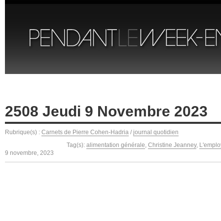
2508 Jeudi 9 Novembre 2023
Rubrique(s) :
Carnets de Pierre Cohen-Hadria
/
journal quotidien
Tag(s):
alimentation générale
,
Christine Jeanney
,
L'emplo
9 novembre, 2023