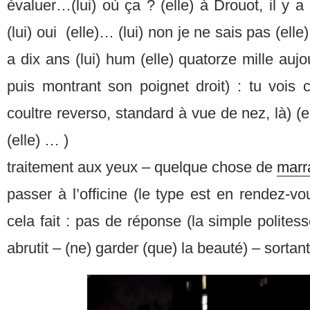
évaluer…(lui) où ça ? (elle) à Drouot, il y a
(lui) oui (elle)… (lui) non je ne sais pas (elle) 
a dix ans (lui) hum (elle) quatorze mille aujo
puis montrant son poignet droit) : tu vois 
coultre reverso, standard à vue de nez, là) (e
(elle) … )
traitement aux yeux – quelque chose de
marr
passer à l’officine (le type est en rendez-vou
cela fait : pas de réponse (la simple polite
abrutit – (ne) garder (que) la beauté) – sorta