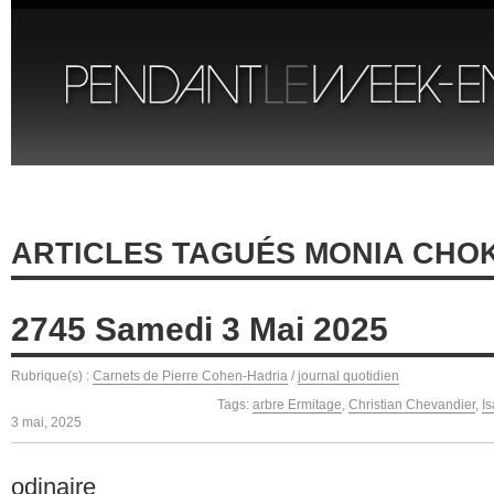
ARTICLES TAGUÉS MONIA CHO
2745 Samedi 3 Mai 2025
Rubrique(s) :
Carnets de Pierre Cohen-Hadria
/
journal quotidien
Tags:
arbre Ermitage
,
Christian Chevandier
,
I
3 mai, 2025
odinaire