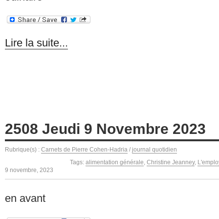
Lire la suite...
2508 Jeudi 9 Novembre 2023
Rubrique(s) :
Carnets de Pierre Cohen-Hadria
/
journal quotidien
Tags:
alimentation générale
,
Christine Jeanney
,
L'emplo
9 novembre, 2023
en avant