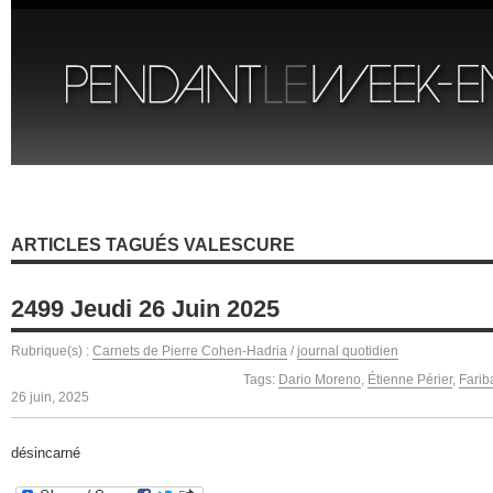
ARTICLES TAGUÉS VALESCURE
2499 Jeudi 26 Juin 2025
Rubrique(s) :
Carnets de Pierre Cohen-Hadria
/
journal quotidien
Tags:
Dario Moreno
,
Étienne Périer
,
Farib
26 juin, 2025
désincarné