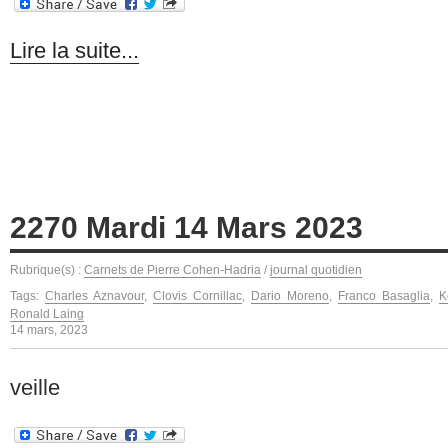
Lire la suite...
2270 Mardi 14 Mars 2023
Rubrique(s) :
Carnets de Pierre Cohen-Hadria
/
journal quotidien
Tags:
Charles Aznavour
,
Clovis Cornillac
,
Dario Moreno
,
Franco Basaglia
,
K
Ronald Laing
14 mars, 2023
veille