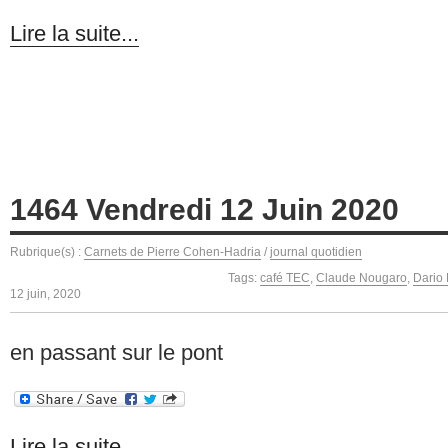
Lire la suite...
1464 Vendredi 12 Juin 2020
Rubrique(s) :
Carnets de Pierre Cohen-Hadria
/
journal quotidien
Tags:
café TEC
,
Claude Nougaro
,
Dario
12 juin, 2020
en passant sur le pont
Lire la suite...