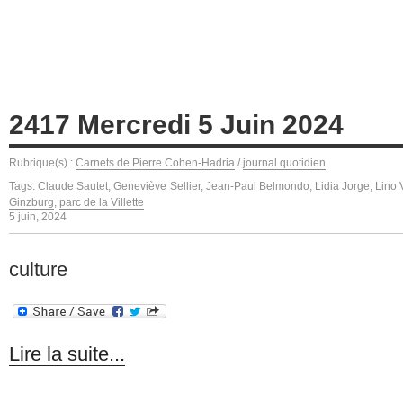
2417 Mercredi 5 Juin 2024
Rubrique(s) :
Carnets de Pierre Cohen-Hadria
/
journal quotidien
Tags:
Claude Sautet
,
Geneviève Sellier
,
Jean-Paul Belmondo
,
Lidia Jorge
,
Lino 
Ginzburg
,
parc de la Villette
5 juin, 2024
culture
Lire la suite...