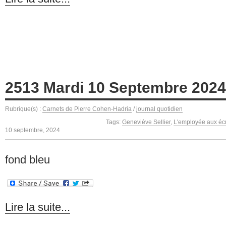
2513 Mardi 10 Septembre 2024
Rubrique(s) :
Carnets de Pierre Cohen-Hadria
/
journal quotidien
Tags:
Geneviève Sellier
,
L'employée aux écr
10 septembre, 2024
fond bleu
Lire la suite...