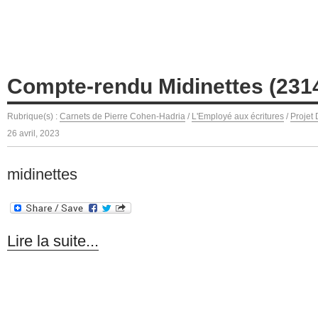
Compte-rendu Midinettes (231
Rubrique(s) :
Carnets de Pierre Cohen-Hadria
/
L'Employé aux écritures
/
Projet
26 avril, 2023
midinettes
Lire la suite...