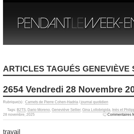
ARTICLES TAGUÉS GENEVIÈVE 
2654 Vendredi 28 Novembre 2
Rubrique(s) :
Carnets de Pierre Cohen-Hadria
/
journal quotidien
Tags:
B2TS
,
Dario Moreno
,
Geneviève Sellier
,
Gina Lollobrigida
,
Inès et Philip
28 novembre, 2025
Commentaires f
travail