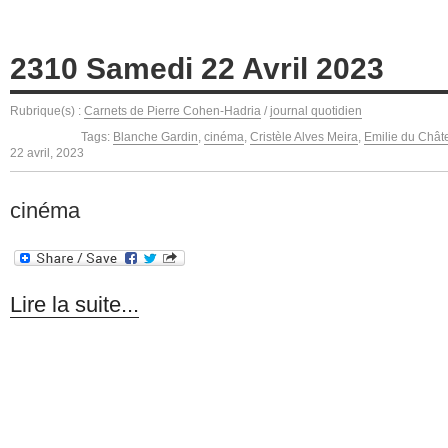
2310 Samedi 22 Avril 2023
Rubrique(s) :
Carnets de Pierre Cohen-Hadria
/
journal quotidien
Tags:
Blanche Gardin
,
cinéma
,
Cristèle Alves Meira
,
Emilie du Châte
22 avril, 2023
cinéma
Lire la suite...