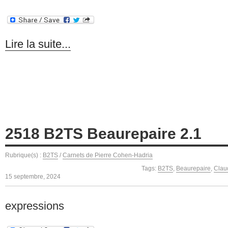
Lire la suite...
2518 B2TS Beaurepaire 2.1
Rubrique(s) :
B2TS
/
Carnets de Pierre Cohen-Hadria
Tags:
B2TS
,
Beaurepaire
,
Clau
15 septembre, 2024
expressions