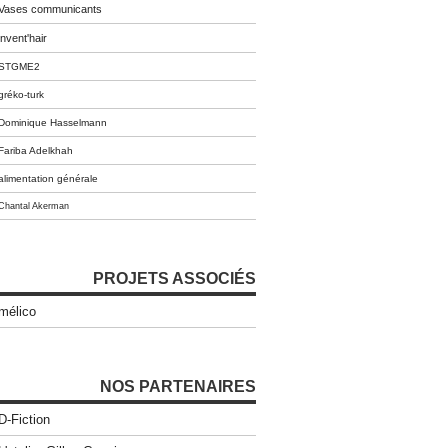
Vases communicants
invent'hair
STGME2
gréko-turk
Dominique Hasselmann
Fariba Adelkhah
alimentation générale
Chantal Akerman
PROJETS ASSOCIÉS
mélico
NOS PARTENAIRES
D-Fiction