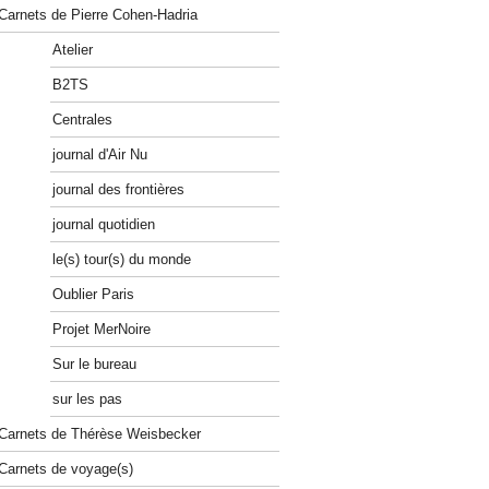
Carnets de Pierre Cohen-Hadria
Atelier
B2TS
Centrales
journal d'Air Nu
journal des frontières
journal quotidien
le(s) tour(s) du monde
Oublier Paris
Projet MerNoire
Sur le bureau
sur les pas
Carnets de Thérèse Weisbecker
Carnets de voyage(s)