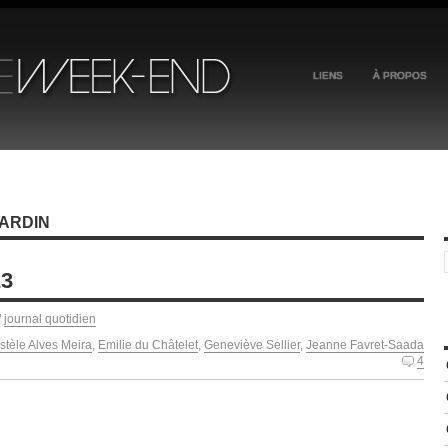
LIENS
À PROPOS
ARDIN
23
/
journal quotidien
istèle Alves Meira
,
Emilie du Châtelet
,
Geneviève Sellier
,
Jeanne Favret-Saada
4