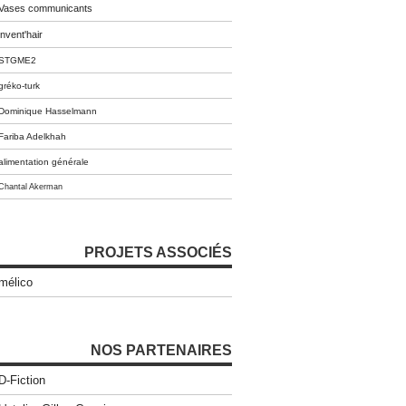
Vases communicants
invent'hair
STGME2
gréko-turk
Dominique Hasselmann
Fariba Adelkhah
alimentation générale
Chantal Akerman
PROJETS ASSOCIÉS
mélico
NOS PARTENAIRES
D-Fiction