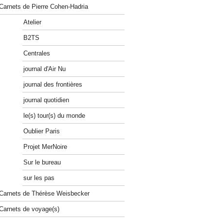
Carnets de Pierre Cohen-Hadria
Atelier
B2TS
Centrales
journal d'Air Nu
journal des frontières
journal quotidien
le(s) tour(s) du monde
Oublier Paris
Projet MerNoire
Sur le bureau
sur les pas
Carnets de Thérèse Weisbecker
Carnets de voyage(s)