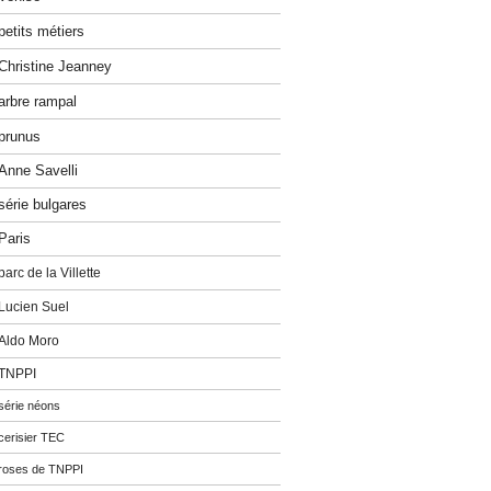
petits métiers
Christine Jeanney
arbre rampal
prunus
Anne Savelli
série bulgares
Paris
parc de la Villette
Lucien Suel
Aldo Moro
TNPPI
série néons
cerisier TEC
roses de TNPPI