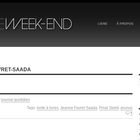
LIENS
À PROPOS
VRET-SAADA
/
journal quotidien
Tags:
boite à livres
,
Jeanne Favret-Saada
,
Pinar Selek
,
prunus
4