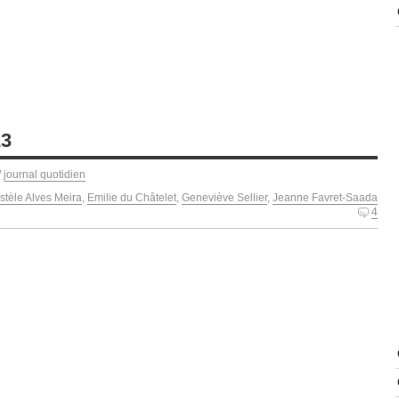
23
/
journal quotidien
istèle Alves Meira
,
Emilie du Châtelet
,
Geneviève Sellier
,
Jeanne Favret-Saada
4