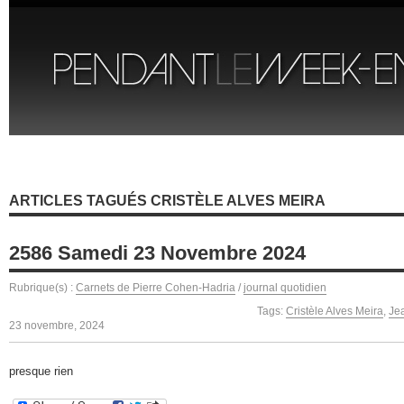
ARTICLES TAGUÉS CRISTÈLE ALVES MEIRA
2586 Samedi 23 Novembre 2024
Rubrique(s) :
Carnets de Pierre Cohen-Hadria
/
journal quotidien
Tags:
Cristèle Alves Meira
,
Je
23 novembre, 2024
presque rien